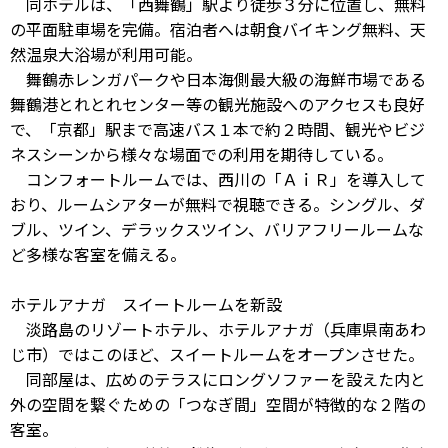
同ホテルは、「西舞鶴」駅より徒歩３分に位置し、無料
の平面駐車場を完備。宿泊者へは朝食バイキング無料、天
然温泉大浴場が利用可能。
舞鶴赤レンガパークや日本海側最大級の海鮮市場である
舞鶴港とれとれセンター等の観光施設へのアクセスも良好
で、「京都」駅まで高速バス１本で約２時間、観光やビジ
ネスシーンから様々な場面での利用を期待している。
コンフォートルームでは、西川の「ＡｉＲ」を導入して
おり、ルームシアターが無料で視聴できる。シングル、ダ
ブル、ツイン、デラックスツイン、バリアフリールームな
ど多様な客室を備える。
ホテルアナガ スイートルームを新設
淡路島のリゾートホテル、ホテルアナガ（兵庫県南あわ
じ市）ではこのほど、スイートルームをオープンさせた。
同部屋は、広めのテラスにロングソファーを設えた内と
外の空間を繋ぐための「つなぎ間」空間が特徴的な２階の
客室。