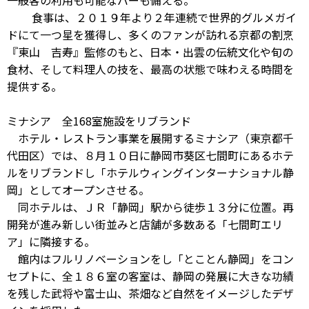
一般客の利用も可能なバーも備える。
食事は、２０１９年より２年連続で世界的グルメガイ
ドにて一つ星を獲得し、多くのファンが訪れる京都の割烹
『東山 吉寿』監修のもと、日本・出雲の伝統文化や旬の
食材、そして料理人の技を、最高の状態で味わえる時間を
提供する。
ミナシア 全168室施設をリブランド
ホテル・レストラン事業を展開するミナシア（東京都千
代田区）では、８月１０日に静岡市葵区七間町にあるホテ
ルをリブランドし「ホテルウィングインターナショナル静
岡」としてオープンさせる。
同ホテルは、ＪＲ「静岡」駅から徒歩１３分に位置。再
開発が進み新しい街並みと店舗が多数ある「七間町エリ
ア」に隣接する。
館内はフルリノベーションをし「とことん静岡」をコン
セプトに、全１８６室の客室は、静岡の発展に大きな功績
を残した武将や富士山、茶畑など自然をイメージしたデザ