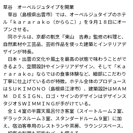
草谷 オーベルジュタイプを開業
草谷（島根県出雲市）では、オーベルジュタイプのホテ
ル「ｋａｒａｒａｋｏ（かららこ）」を９月１８日にオー
プンさせる。
同ホテルは、京都の割烹『東山 吉寿』監修の料理と、
自然素材や工芸品、芸術作品を使った建築とインテリアデ
ザインが特長。
日本・出雲の文化や風土を最高の状態で味わうことがで
きるよう、空間設計やインテリアデザイン、そして「Ｋａ
ｒａｒａｋｏ」ならではの食事体験など、細部にこだわり
丁寧に仕上げているのが特徴。ホテル全体のプロデュース
はＳＵＫＩＭＯＮＯ（島根県江津市）、建築設計はＭＡＭ
Ｍ ＤＥＳＩＧＮ、ロゴ・サインのデザインはデザインス
タジオＳＷＩＭＭＩＮＧが手がけている。
全１４室の半露天風呂付き客室（スイートルーム２室、
デラックスルーム３室、スタンダードルーム９室）に加
え、宿泊客専用のレストランや茶房、ラウンジスペース、