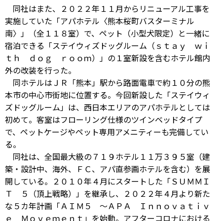
同社はまた、２０２２年１１月からリニューアル工事を
実施していた「アパホテル〈熊本桜町バスターミナル
南〉」（全１１８室）で、ペット（小型犬限定）と一緒に
宿泊できる「ステイウィズドッグルーム（ｓｔａｙ ｗｉ
ｔｈ ｄｏｇ ｒｏｏｍ）」の１室新設を含むホテル館内
外の改装を行った。
同ホテルはＪＲ「熊本」駅から路面電車で約１０分の熊
本市の中心市街地に位置する。今回新設した「ステイウィ
ズドッグルーム」は、西日本エリアのアパホテルとしては
初めて。客室はフローリング仕様のツインベッドタイプ
で、ペットケージやペット専用アメニティーも完備してい
る。
同社は、全国最大級の７１９ホテル１１万３９５室（建
築・設計中、海外、ＦＣ、アパ直参画ホテルを含む）を展
開している。２０１０年４月にスタートした「ＳＵＭＭＩ
Ｔ ５（頂上戦略）」を継承し、２０２２年４月より新た
な５カ年計画「ＡＩＭ５ ～ＡＰＡ Ｉｎｎｏｖａｔｉｖ
ｅ Ｍｏｖｅｍｅｎｔ」を始動。アフターコロナにおける