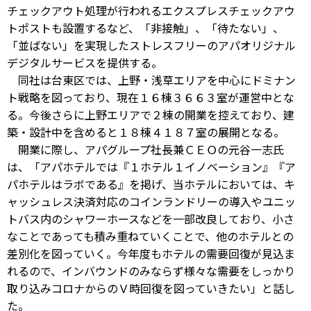
チェックアウト処理が行われるエクスプレスチェックアウ
トポストも設置するなど、「非接触」、「待たない」、
「並ばない」を実現したストレスフリーのアパオリジナル
デジタルサービスを提供する。
同社は台東区では、上野・浅草エリアを中心にドミナン
ト戦略を図っており、現在１６棟３６６３室が運営中とな
る。今後さらに上野エリアで２棟の開業を控えており、建
築・設計中を含めると１８棟４１８７室の展開となる。
開業に際し、アパグループ社長兼ＣＥＯの元谷一志氏
は、「アパホテルでは『１ホテル１イノベーション』『ア
パホテルはラボである』を掲げ、当ホテルにおいては、キ
ャッシュレス決済対応のコインランドリーの導入やユニッ
トバス内のシャワーホースなどを一部改良しており、小さ
なことであっても積み重ねていくことで、他のホテルとの
差別化を図っていく。今年度もホテルの需要回復が見込ま
れるので、インバウンドのみならず様々な需要をしっかり
取り込みコロナからのＶ時回復を図っていきたい」と話し
た。