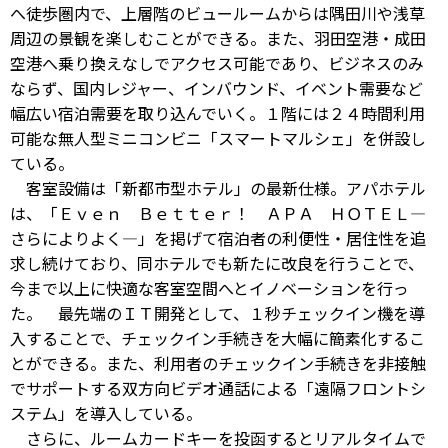
へ徒歩圏内で、上層階のビュールームからは隅田川や浅草
周辺の景観を楽しむことができる。また、羽田空港・成田
空港へ乗り換えなしでアクセス可能であり、ビジネスのみ
ならず、国内レジャー、インバウンド、イベント需要など
幅広い宿泊需要を取り込んでいく。１階には２４時間利用
可能な無人型ミニコンビニ「スマートマルシェ」を併設し
ている。
客室設備は「新都市型ホテル」の最新仕様。アパホテル
は、「Ｅｖｅｎ Ｂｅｔｔｅｒ！ ＡＰＡ ＨＯＴＥＬ―
さらによりよく―」を掲げて宿泊者の利便性・居住性を追
求し続けており、同ホテルでも新たに改良を行うことで、
今まで以上に快適な客室空間へとイノベーションを行っ
た。 最先端のＩＴ開発として、１秒チェックイン機を導
入することで、チェックイン手続きを大幅に簡素化するこ
とができる。また、利用者のチェックイン手続きを非接触
でサポートする双方向ビデオ通話による「遠隔フロントシ
ステム」を導入している。
さらに、ルームカードキーを投函するとリアルタイムで