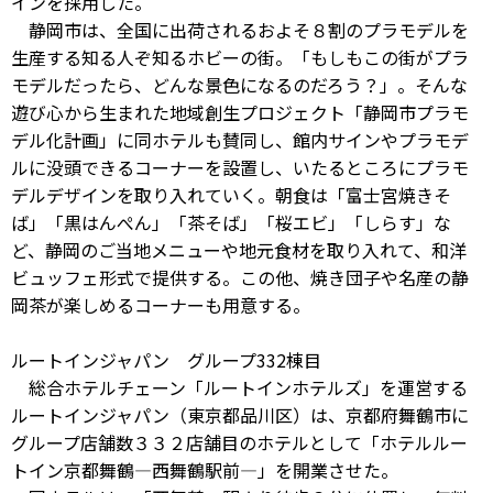
インを採用した。
静岡市は、全国に出荷されるおよそ８割のプラモデルを
生産する知る人ぞ知るホビーの街。「もしもこの街がプラ
モデルだったら、どんな景色になるのだろう？」。そんな
遊び心から生まれた地域創生プロジェクト「静岡市プラモ
デル化計画」に同ホテルも賛同し、館内サインやプラモデ
ルに没頭できるコーナーを設置し、いたるところにプラモ
デルデザインを取り入れていく。朝食は「富士宮焼きそ
ば」「黒はんぺん」「茶そば」「桜エビ」「しらす」な
ど、静岡のご当地メニューや地元食材を取り入れて、和洋
ビュッフェ形式で提供する。この他、焼き団子や名産の静
岡茶が楽しめるコーナーも用意する。
ルートインジャパン グループ332棟目
総合ホテルチェーン「ルートインホテルズ」を運営する
ルートインジャパン（東京都品川区）は、京都府舞鶴市に
グループ店舗数３３２店舗目のホテルとして「ホテルルー
トイン京都舞鶴―西舞鶴駅前―」を開業させた。