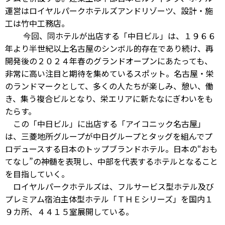
運営はロイヤルパークホテルズアンドリゾーツ、設計・施
工は竹中工務店。
今回、同ホテルが出店する「中日ビル」は、１９６６
年より半世紀以上名古屋のシンボル的存在であり続け、再
開発後の２０２４年春のグランドオープンにあたっても、
非常に高い注目と期待を集めているスポット。名古屋・栄
のランドマークとして、多くの人たちが楽しみ、憩い、働
き、集う複合ビルとなり、栄エリアに新たなにぎわいをも
たらす。
この「中日ビル」に出店する「アイコニック名古屋」
は、三菱地所グループが中日グループとタッグを組んでプ
ロデュースする日本のトップブランドホテル。日本の“おも
てなし”の神髄を表現し、中部を代表するホテルとなること
を目指していく。
ロイヤルパークホテルズは、フルサービス型ホテル及び
プレミアム宿泊主体型ホテル「ＴＨＥシリーズ」を国内１
９カ所、４４１５室展開している。