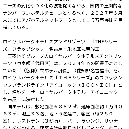
ニーズの変化やＤＸ化の波を捉えながら、国内で圧倒的な
ナンバーワンホテルチェーンとなるべく、２０２７年３月
末までにアパホテルネットワークとして１５万室展開を目
指している。
ロイヤルパークホテルズアンドリゾーツ 「THEシリー
ズ」フラッグシップ 名古屋・栄地区に春竣工
三菱地所グループのロイヤルパークホテルズアンドリゾ
ーツ（東京都千代田区）は、２０２４年春の開業予定とし
ていた「（仮称）栄ホテル計画」（愛知県名古屋市）を、
ロイヤルパークホテルズ「ＴＨＥシリーズ」のフラッグシ
ップブランドライン「アイコニック（ＩＣＯＮＩＣ）」と
し、名称を「ザ ロイヤルパークホテル アイコニック
名古屋」に決定した。
同ホテルは、敷地面積６８６２㎡、延床面積約１万４０
８３㎡、地上３３階、地下５階建て、客室（約２５０
室）、レストラン（３か所）、バー、ラウンジ、サウナ、
ジムを併設する。建築主は中部日本ビルディング、ホテル