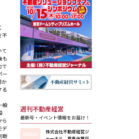
く
を不
いて
後も
約で
ポー
円か
する
。
一般
週刊不動産経営
設
最新号・イベント情報をお届け！
から
モデ
株式会社不動産経営ジ
判断
ャーナル 夏季休業日