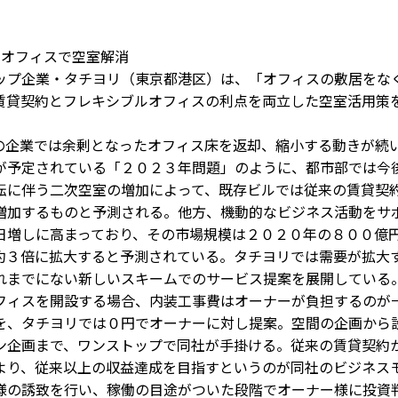
ルオフィスで空室解消
プ企業・タチヨリ（東京都港区）は、「オフィスの敷居をな
賃貸契約とフレキシブルオフィスの利点を両立した空室活用策
企業では余剰となったオフィス床を返却、縮小する動きが続
が予定されている「２０２３年問題」のように、都市部では今
転に伴う二次空室の増加によって、既存ビルでは従来の賃貸契
増加するものと予測される。他方、機動的なビジネス活動をサ
日増しに高まっており、その市場規模は２０２０年の８００億
約３倍に拡大すると予測されている。タチヨリでは需要が拡大
れまでにない新しいスキームでのサービス提案を展開している
ィスを開設する場合、内装工事費はオーナーが負担するのが
を、タチヨリでは０円でオーナーに対し提案。空間の企画から
ン企画まで、ワンストップで同社が手掛ける。従来の賃貸契約
より、従来以上の収益達成を目指すというのが同社のビジネス
様の誘致を行い、稼働の目途がついた段階でオーナー様に投資