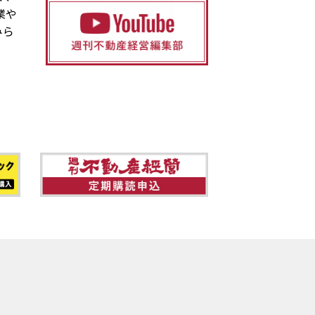
業や
みら