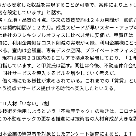
月から安定した収益を実現することが可能で、案件により上下
度を設定しています」と話す。
・立地・品質の４点。従来の賃貸契約は２４カ月間が一般的
スは契約期間が１２カ月。成長スピードが早いスタートアップ
は他社のフレキシブルオフィスに比べ非常に安価で、甲賀氏は
時に、利用企業側はコスト削減の実現が可能、利用企業様にと
べる。室内は会議室、専有デスク空間、プライベートオフィス
。現在は東京２３区内の６エリアで拠点を展開しており、「１
目指しています」と甲賀氏は話す。同社は今後、不動産仲介会
、同社サービスを導入するビルを増やしていく考えだ。
働く場にも多様性が求められている。これまでの「賃貸」と
いう視点でサービス提供する時代へ突入したといえる。
IT人材「いない」7割
技術を活用しようという「不動産テック」の動きは、コロナ
この不動産テックの更なる推進には技術者の人材育成が大きな
本企業の経営者を対象としたアンケート調査によると、ＩＴ