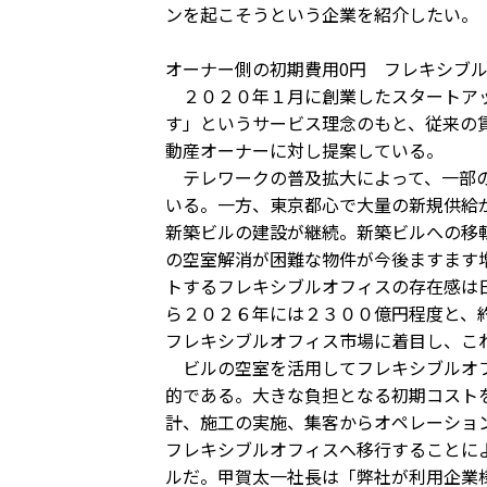
ンを起こそうという企業を紹介したい。
オーナー側の初期費用0円 フレキシブ
２０２０年１月に創業したスタートアッ
す」というサービス理念のもと、従来の
動産オーナーに対し提案している。
テレワークの普及拡大によって、一部の
いる。一方、東京都心で大量の新規供給
新築ビルの建設が継続。新築ビルへの移
の空室解消が困難な物件が今後ますます
トするフレキシブルオフィスの存在感は
ら２０２６年には２３００億円程度と、
フレキシブルオフィス市場に着目し、こ
ビルの空室を活用してフレキシブルオフ
的である。大きな負担となる初期コスト
計、施工の実施、集客からオペレーショ
フレキシブルオフィスへ移行することに
ルだ。甲賀太一社長は「弊社が利用企業