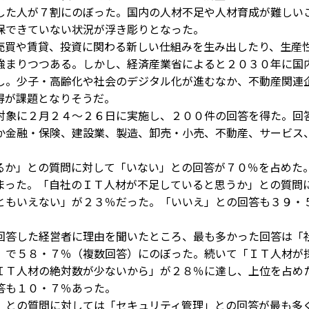
した人が７割にのぼった。国内の人材不足や人材育成が難しい
保できていない状況が浮き彫りとなった。
買や賃貸、投資に関わる新しい仕組みを生み出したり、生産
強まりつつある。しかし、経済産業省によると２０３０年に国
し。少子・高齢化や社会のデジタル化が進むなか、不動産関連
得が課題となりそうだ。
象に２月２４～２６日に実施し、２００件の回答を得た。回
か金融・保険、建設業、製造、卸売・小売、不動産、サービス
か」との質問に対して「いない」との回答が７０％を占めた
まった。「自社のＩＴ人材が不足していると思うか」との質問
ともいえない」が２３％だった。「いいえ」との回答も３９・
答した経営者に理由を聞いたところ、最も多かった回答は「
」で５８・７％（複数回答）にのぼった。続いて「ＩＴ人材が
ＩＴ人材の絶対数が少ないから」が２８％に達し、上位を占め
答も１０・７％あった。
との質問に対しては「セキュリティ管理」との回答が最も多