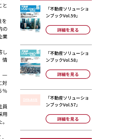
こと
「不動産ソリューショ
ンブックVol.59」
性を
内の
詳細を見る
企業
答し
「不動産ソリューショ
、情
ンブックVol.58」
詳細を見る
。一
に対
５％
「不動産ソリューショ
ンブックVol.57」
社員
採用
詳細を見る
た。
く、