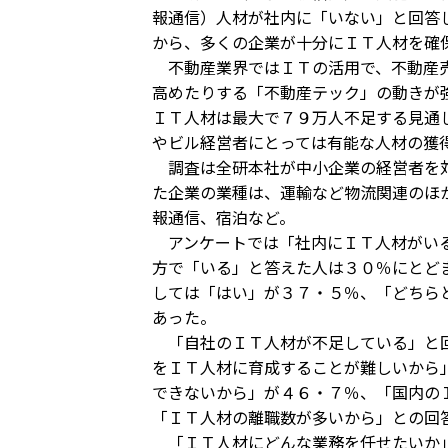
報通信）人材が社内に「いない」と回答
から、多くの企業が十分にＩＴ人材を確
不動産業界ではＩＴの活用で、不動産売
高めたりする「不動産テック」の動きが
ＩＴ人材は最大で７９万人不足する見通
やビル経営者にとっては有能な人材の獲
調査は全研本社が中小企業の経営者を対
た企業の業種は、運輸など物流関連のほ
報通信、宿泊など。
アンケートでは「社内にＩＴ人材がいる
方で「いる」と答えた人は３０％にとど
しては「はい」が３７・５％、「どちら
あった。
「自社のＩＴ人材が不足している」と回
をＩＴ人材に育成することが難しいから
できないから」が４６・７％、「国内の
「ＩＴ人材の離職数が多いから」との回
「ＩＴ人材にどんな業務を任せたいか」