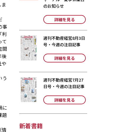
しま
のお知らせ
だ
詳細を見る
の事
「利
週刊不動産経営8月3日
って
号・今週の注目記事
空間
年後
詳細を見る
社や
いう
週刊不動産経営7月27
日号・今週の注目記事
詳細を見る
禍に
課題
新着書籍
（情