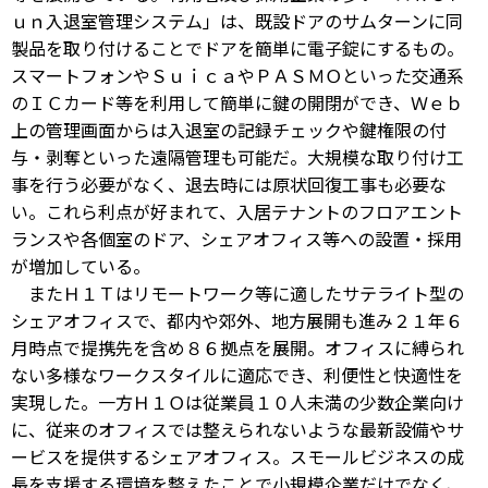
ｕｎ入退室管理システム」は、既設ドアのサムターンに同
製品を取り付けることでドアを簡単に電子錠にするもの。
スマートフォンやＳｕｉｃａやＰＡＳＭＯといった交通系
のＩＣカード等を利用して簡単に鍵の開閉ができ、Ｗｅｂ
上の管理画面からは入退室の記録チェックや鍵権限の付
与・剥奪といった遠隔管理も可能だ。大規模な取り付け工
事を行う必要がなく、退去時には原状回復工事も必要な
い。これら利点が好まれて、入居テナントのフロアエント
ランスや各個室のドア、シェアオフィス等への設置・採用
が増加している。
またＨ１Ｔはリモートワーク等に適したサテライト型の
シェアオフィスで、都内や郊外、地方展開も進み２１年６
月時点で提携先を含め８６拠点を展開。オフィスに縛られ
ない多様なワークスタイルに適応でき、利便性と快適性を
実現した。一方Ｈ１Ｏは従業員１０人未満の少数企業向け
に、従来のオフィスでは整えられないような最新設備やサ
ービスを提供するシェアオフィス。スモールビジネスの成
長を支援する環境を整えたことで小規模企業だけでなく、