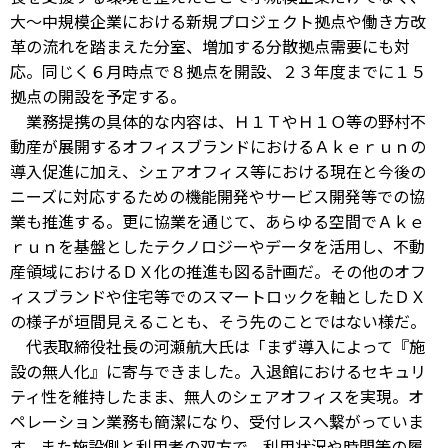
大～中規模企業における新規プロジェクト拠点や働き方改
革の流れを踏まえた分室、増加する分散拠点需要にも対
応。同じく６月時点で８拠点を開設、２３年度までに１５
拠点の開設を予定する。
業務提携の具体的な内容は、Ｈ１ＴやＨ１Ｏ等の野村不
動産が展開するオフィスブランドにおけるＡｋｅｒｕｎの
導入促進に加え、シェアオフィス等における現在と今後の
ニーズに対応するための機能開発やサービス開発等での協
業も推進する。更に協業を通じて、あらゆる空間でＡｋｅ
ｒｕｎを基盤としたテクノロジーやデータを活用し、不動
産領域におけるＤＸ化の推進も図る計画だ。その他のオフ
ィスブランドや住宅等でのスマートロックを軸としたＤＸ
の様子が垣間見えることも、そう先のことではない様だ。
代表取締役社長の河瀬航大氏は「まず導入によって『施
設の無人化』に寄与できました。入退館におけるセキュリ
ティ性を維持したまま、無人のシェアオフィスを実現。オ
ペレーション業務も簡潔になり、受付レスへ繋がっていま
す。また施設側と利用者の双方で、利用状況や時間等の履