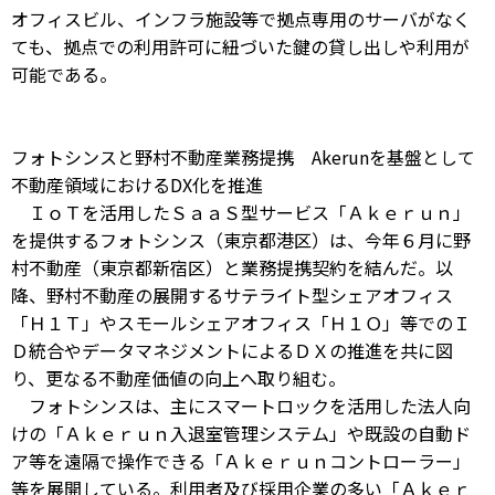
オフィスビル、インフラ施設等で拠点専用のサーバがなく
ても、拠点での利用許可に紐づいた鍵の貸し出しや利用が
可能である。
フォトシンスと野村不動産業務提携 Akerunを基盤として
不動産領域におけるDX化を推進
ＩｏＴを活用したＳａａＳ型サービス「Ａｋｅｒｕｎ」
を提供するフォトシンス（東京都港区）は、今年６月に野
村不動産（東京都新宿区）と業務提携契約を結んだ。以
降、野村不動産の展開するサテライト型シェアオフィス
「Ｈ１Ｔ」やスモールシェアオフィス「Ｈ１Ｏ」等でのＩ
Ｄ統合やデータマネジメントによるＤＸの推進を共に図
り、更なる不動産価値の向上へ取り組む。
フォトシンスは、主にスマートロックを活用した法人向
けの「Ａｋｅｒｕｎ入退室管理システム」や既設の自動ド
ア等を遠隔で操作できる「Ａｋｅｒｕｎコントローラー」
等を展開している。利用者及び採用企業の多い「Ａｋｅｒ