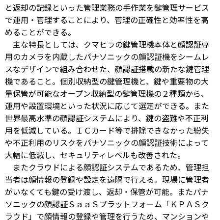
と返却の記録といった管理業務の手作業を鍵管理サービス
で運用・管理することにより、管理の正確性と効率性を高
めることができる。
主な特長としては、クマヒラの鍵管理機本体と顔認証専
用のカメラを内蔵したパナソニックの顔認証機をシームレ
スなデザインで組み合わせた、顔認証搭載の新たな鍵管理
機であること。個別収納型の鍵管理機と、鍵や重要物の大
量保管が可能なオープン収納型の鍵管理機の２種類から、
運用や設置環境といった状況に応じて選定ができる。また
世界最高水準の顔認証システムにより、鍵の盗難や不正利
用を低減している。ＩＣカード等で排除できなかった紛失
や不正利用のリスクをパナソニックの顔認証技術によって
大幅に低減し、セキュリティレベルも改善された。
またクラウドによる顔認証システムであるため、管理担
当者は顔情報の登録や設定を遠隔で行える。現場に管理者
がいなくても鍵の受け渡し、返却・保管が可能。またパナ
ソニックの顔認証ＳａａＳプラットフォーム「ＫＰＡＳク
ラウド」で顔情報の登録や管理を行うため、マンションや