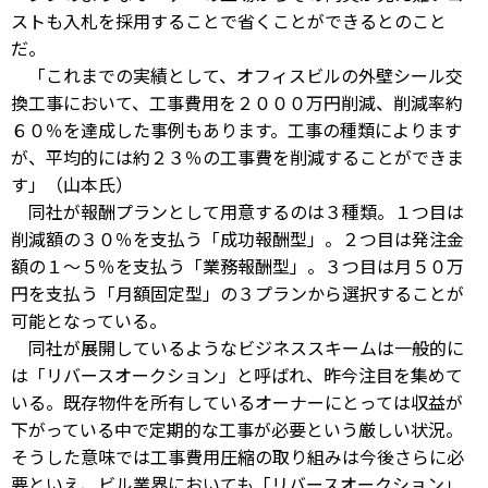
ストも入札を採用することで省くことができるとのこと
だ。
「これまでの実績として、オフィスビルの外壁シール交
換工事において、工事費用を２０００万円削減、削減率約
６０％を達成した事例もあります。工事の種類によります
が、平均的には約２３％の工事費を削減することができま
す」（山本氏）
同社が報酬プランとして用意するのは３種類。１つ目は
削減額の３０％を支払う「成功報酬型」。２つ目は発注金
額の１～５％を支払う「業務報酬型」。３つ目は月５０万
円を支払う「月額固定型」の３プランから選択することが
可能となっている。
同社が展開しているようなビジネススキームは一般的に
は「リバースオークション」と呼ばれ、昨今注目を集めて
いる。既存物件を所有しているオーナーにとっては収益が
下がっている中で定期的な工事が必要という厳しい状況。
そうした意味では工事費用圧縮の取り組みは今後さらに必
要といえ、ビル業界においても「リバースオークション」