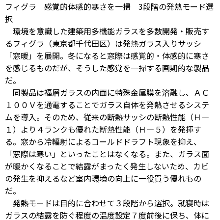
フィグラ 感覚的体感的寒さを一掃 3段階の発熱モード選
択
環境を意識した建築用多機能ガラスを多数開発・販売す
るフィグラ（東京都千代田区）は発熱ガラス入りサッシ
「窓暖」を展開。冬になると窓際は感覚的・体感的に寒さ
を感じるものだが、そうした感覚を一掃する画期的な製品
だ。
同製品は福層ガラスの内面に特殊金属膜を溶融し、ＡＣ
１００Ｖを通電することでガラス自体を発熱させるシステ
ムを導入。そのため、従来の断熱サッシの断熱性能（Ｈ―
１）より４ランクも優れた断熱性能（Ｈ―５）を発揮す
る。窓から冷輻射によるコールドドラフト現象を抑え、
「窓際は寒い」といったことはなくなる。また、ガラス面
が暖かくなることで結露がまったく発生しないため、カビ
の発生を抑えるなど室内環境の向上に一役買う優れもの
だ。
発熱モードは目的に合わせて３段階から選択。就寝時は
ガラスの結露を防ぐ程度の温度設定７度前後に保ち、体に