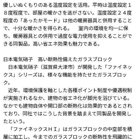
優しいぬくもりのある温度設定を活用。平時は温度設定１
８度程度で、部屋の暖かさを逃がさない。温度設定２４度
程度の「あったかモード」は他の暖房器具と併用すること
で、十分な暖かさを得られる。 室内の環境を均一に保
ち、暖房器具との併用で過度な電力使用を抑えることがで
きる同製品。高い省エネ効果も魅力である。
日本電気硝子 高い断熱性備えたガラスブロック
日本電気硝子（滋賀県大津市）が開発した「ファイネッ
クス」シリーズは、様々な機能を持たせたガラスブロッ
ク。
近年、環境保護を軸とした各種ポイント制度や優遇税制
が実施されるなか、建物の省エネ化が脚光を浴びている。
なかでも建物自体や開口部の断熱化は効果的であるとされ
ており、同社ではこうした背景を踏まえて同製品を開発し
たという。
「ファイネックスＨＩ」はガラスブロックの中空部を積
層に加工し、今までのガラスブロックの断熱性を飛躍的に