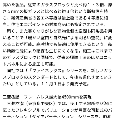
高めた製品。従来のガラスブロックと比べ約１・３倍、厚
さ５ｍｍの板ガラスと比べると約３倍という断熱性を持
ち、経済産業省の省エネ等級は最上級である４等級に相
当。住宅エコポイントの対象商品にも指定されている。
暗く、また寒くなりがちな建物北側の空間も同製品を用
いることで「暖かい室内と自然光による明るい空間」に変
えることが可能。寒冷地でも快適に使用できるという。高
い断熱性能により結露も生じにくくなる。施工はこれまで
のガラスブロックと同様で、従来の標準工法のほかユニッ
トパネルによる施工も可能。
同社では「『ファイネックス』シリーズを、新しいガラ
スブロックのスタンダードとして、今後も進化させていき
たい」としている。１１月１日より発売予定。
三菱樹脂 フレームレス最大幅4500mmを実現
三菱樹脂（東京都中央区）では、使用する場所や状況に
応じたフレキシブルでバリエーションが豊富な可動式のパ
ーティション「ダイアパーティション」シリーズを、昭和