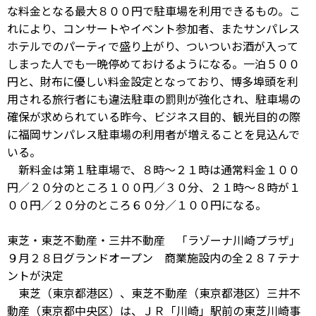
な料金となる最大８００円で駐車場を利用できるもの。こ
れにより、コンサートやイベント参加者、またサンパレス
ホテルでのパーティで盛り上がり、ついついお酒が入って
しまった人でも一晩停めておけるようになる。一泊５００
円と、財布に優しい料金設定となっており、博多埠頭を利
用される旅行者にも違法駐車の罰則が強化され、駐車場の
確保が求められている昨今、ビジネス目的、観光目的の際
に福岡サンパレス駐車場の利用者が増えることを見込んで
いる。
新料金は第１駐車場で、８時～２１時は通常料金１００
円／２０分のところ１００円／３０分、２１時～８時が１
００円／２０分のところ６０分／１００円になる。
東芝・東芝不動産・三井不動産 「ラゾーナ川崎プラザ」
９月２８日グランドオープン 商業施設内の全２８７テナ
ントが決定
東芝（東京都港区）、東芝不動産（東京都港区）三井不
動産（東京都中央区）は、ＪＲ「川崎」駅前の東芝川崎事