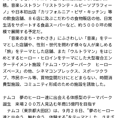
積。音楽レストラン「リストランテ・ルビーソプラフィー
ノ」や日本初出店「カリフォルニア・ピザ・キッチン」等
の飲食店舗、８６店に及ぶこだわりの食物販店の他、日常
生活をサポートする食品スーパーなど、約５０００坪の規
模で展開する予定だ。
「音楽のまち・かわさき」にふさわしい「音楽」をテー
マとした店舗や、性別・世代を問わず様々な人が楽しめる
「旅」をテーマとした店舗、また「ウルトラマン」をはじ
めとするヒーロー・ヒロインをテーマにした大型複合エン
ターテイメント施設「ナムコ・ワンダーパーク ヒーロー
ズベース」の他、シネマコンプレックス、スポーツクラ
ブ、市民ホール等、買物空間だけにとどまらない、時間消
費型施設、コミュニティ形成のための施設を誘致した。
ナムコ 夢のヒーロー達に出会える体感型のテーマパーク
誕生 来場２００万人見込む年商15億円を目指す
ナムコ（東京都大田区）は、９月２８日、”夢のヒーロー
達と出会う、触れ合う、体験する”をテーマとした、さまざ