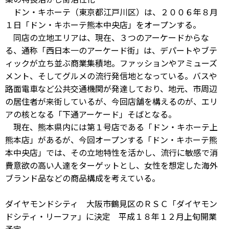
ドン・キホーテ（東京都江戸川区）は、２００６年８月
１日「ドン・キホーテ熊本中央店」をオープンする。
同店の立地エリアは、現在、３つのアーケードからな
る、通称「西日本一のアーケード街」は、デパートやブテ
ィックが立ち並ぶ商業集積地。ファッションやアミューズ
メント、そしてグルメの流行発信地となっている。バスや
路面電車など公共交通機関が発達しており、地元、市周辺
の居住者が来街しているが、今回店舗を構えるのが、エリ
アの核となる「下通アーケード」そばとなる。
現在、熊本県内には第１号店である「ドン・キホーテ上
熊本店」があるが、今回オープンする「ドン・キホーテ熊
本中央店」では、その立地特性を活かし、流行に敏感で消
費意欲の高い人達をターゲットとし、女性を想定した海外
ブランド品などの商品構成を考えている。
ダイヤモンドシティ 大阪市鶴見区のＲＳＣ「ダイヤモン
ドシティ・リーファ」に決定 平成１８年１２月上旬開業