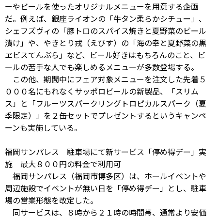
ーやビールを使ったオリジナルメニューを用意する企画
だ。例えば、銀座ライオンの「牛タン柔らかシチュー」、
シェフズヴィの「豚トロのスパイス焼きと夏野菜のビール
漬け」や、やきとり戎（えびす）の「海の幸と夏野菜の黒
ヱビスてんぷら」など、ビール好きはもちろんのこと、ビ
ールの苦手な人でも楽しめるメニューが多数登場する。
この他、期間中にフェア対象メニューを注文した先着５
０００名にもれなくサッポロビールの新製品、「スリム
ス」と「フルーツスパークリングトロピカルスパーク（夏
季限定）」を２缶セットでプレゼントするというキャンペ
ーンも実施している。
福岡サンパレス 駐車場にて新サービス「停め得デー」実
施 最大８００円の料金で利用可
福岡サンパレス（福岡市博多区）は、ホールイベントや
周辺施設でイベントが無い日を「停め得デー」とし、駐車
場の営業形態を改定した。
同サービスは、８時から２１時の時間帯、通常より安価