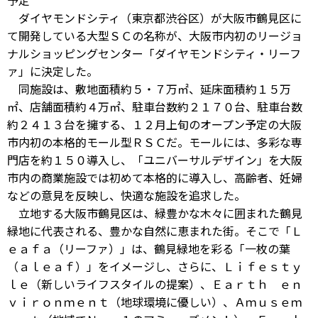
予定
ダイヤモンドシティ（東京都渋谷区）が大阪市鶴見区に
て開発している大型ＳＣの名称が、大阪市内初のリージョ
ナルショッピングセンター「ダイヤモンドシティ・リーフ
ァ」に決定した。
同施設は、敷地面積約５・７万㎡、延床面積約１５万
㎡、店舗面積約４万㎡、駐車台数約２１７０台、駐車台数
約２４１３台を擁する、１２月上旬のオープン予定の大阪
市内初の本格的モール型ＲＳＣだ。モールには、多彩な専
門店を約１５０導入し、「ユニバーサルデザイン」を大阪
市内の商業施設では初めて本格的に導入し、高齢者、妊婦
などの意見を反映し、快適な施設を追求した。
立地する大阪市鶴見区は、緑豊かな木々に囲まれた鶴見
緑地に代表される、豊かな自然に恵まれた街。そこで「Ｌ
ｅａｆａ（リーファ）」は、鶴見緑地を彩る「一枚の葉
（ａｌｅａｆ）」をイメージし、さらに、Ｌｉｆｅｓｔｙ
ｌｅ（新しいライフスタイルの提案）、Ｅａｒｔｈ ｅｎ
ｖｉｒｏｎｍｅｎｔ（地球環境に優しい）、Ａｍｕｓｅｍ