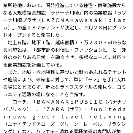
業所跡地において、開発推進している住宅・商業施設から
なる大規模複合施設「ラゾーナ川崎」内の商業施設「ラゾ
ーナ川崎プラザ（ＬＡＺＯＮＡＫａｗａｓａｋｉｐｌａｚ
ａ）」の全２８７テナントが決定し、９月２８日にグラン
ドオープンすると発表した。
地上６階、地下１階、延床面積１７万２３０３㎡からな
る同施設は、「都市部の利便性・ファッション性」と「郊
外のゆとりある日常」を融合させ、多様なニーズに対応す
る商業施設を計画している。
また、地域・立地特性に基づいた魅力あふれるテナント
や施設により、来館者に対して、単に「モノ」を手に入れ
る場にとどまらず、新たなライフスタイルの発見や、コミ
ュニティ活動の場になることを目指す。
「コーチ」「ＢＡＮＡＮＡＲＥＰＵＢＬＩＣ（バナナリ
パブリック）」、「ＺＡＲＡ（ザラ）」「ｕｎｉｔｅｄａ
ｒｒｏｗｓ ｇｒｅｅｎ ｌａｖｅｌ ｒｅｌａｘｉｎｇ
（ユナイテッドアローズ グリーン レーベル リラクシ
ング）」など、バラエティ溢れる業種業態の専門店が集