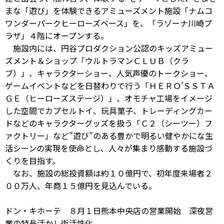
まな「遊び」を体験できるアミューズメント施設「ナムコ
ワンダーパークヒーローズベース」を、「ラゾーナ川崎プ
ラザ」４階にオープンする。
施設内には、円谷プロダクション公認のキッズアミュー
ズメント＆ショップ「ウルトラマンＣＬＵＢ（クラ
ブ）」、キャラクターショー、人気声優のトークショー、
ゲームイベントなどを日替わりで行う「ＨＥＲＯ’ＳＳＴＡ
ＧＥ（ヒーローズステージ）」、オモチャ工場をイメージ
した空間でカプセルトイ、玩具菓子、トレーディングカー
ドなどのキャラクターグッズを扱う「Ｃ２（シーツー）フ
ァクトリー」など”遊び”のある豊かで明るい健やかにな生
活シーンの実現を使命とし、人々が集まり感動する施設づ
くりを目指す。
なお、施設の総投資額は約１０億円で、初年度来場者２
００万人、年商１５億円を見込んでいる。
ドン・キホーテ ８月１日熊本中央店の営業開始 深夜営
業の特長活かし街活性化