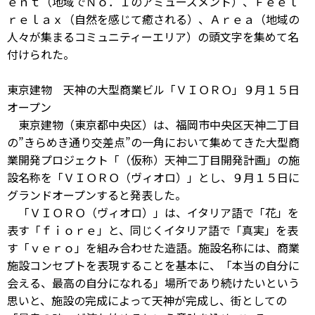
ｅｎｔ（地域でＮｏ．１のアミューズメント）、Ｆｅｅｌ
ｒｅｌａｘ（自然を感じて癒される）、Ａｒｅａ（地域の
人々が集まるコミュニティーエリア）の頭文字を集めて名
付けられた。
東京建物 天神の大型商業ビル「ＶＩＯＲＯ」９月１５日
オープン
東京建物（東京都中央区）は、福岡市中央区天神二丁目
の”きらめき通り交差点”の一角において集めてきた大型商
業開発プロジェクト「（仮称）天神二丁目開発計画」の施
設名称を「ＶＩＯＲＯ（ヴィオロ）」とし、９月１５日に
グランドオープンすると発表した。
「ＶＩＯＲＯ（ヴィオロ）」は、イタリア語で「花」を
表す「ｆｉｏｒｅ」と、同じくイタリア語で「真実」を表
す「ｖｅｒｏ」を組み合わせた造語。施設名称には、商業
施設コンセプトを表現することを基本に、「本当の自分に
会える、最高の自分になれる」場所であり続けたいという
思いと、施設の完成によって天神が完成し、街としての