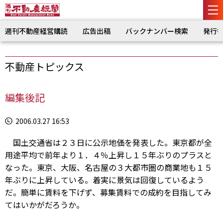
週刊不動産経営購読
広告出稿
バックナンバー検索
発行
不動産トピックス
編集後記
2006.03.27 16:53
国土交通省は２３日に公示地価を発表した。東京都が全
用途平均で前年より１．４％上昇し１５年ぶりのプラスと
なった。東京、大阪、名古屋の３大都市圏の商業地も１５
年ぶりに上昇している。着実に景気は回復しているよう
だ。簡単に賃料を下げず、募集賃料での成約を目指してみ
てはいかがだろうか。