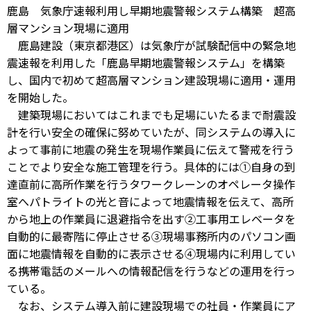
鹿島 気象庁速報利用し早期地震警報システム構築 超高
層マンション現場に適用
鹿島建設（東京都港区）は気象庁が試験配信中の緊急地
震速報を利用した「鹿島早期地震警報システム」を構築
し、国内で初めて超高層マンション建設現場に適用・運用
を開始した。
建築現場においてはこれまでも足場にいたるまで耐震設
計を行い安全の確保に努めていたが、同システムの導入に
よって事前に地震の発生を現場作業員に伝えて警戒を行う
ことでより安全な施工管理を行う。具体的には①自身の到
達直前に高所作業を行うタワークレーンのオペレータ操作
室へパトライトの光と音によって地震情報を伝えて、高所
から地上の作業員に退避指令を出す②工事用エレベータを
自動的に最寄階に停止させる③現場事務所内のパソコン画
面に地震情報を自動的に表示させる④現場内に利用してい
る携帯電話のメールへの情報配信を行うなどの運用を行っ
ている。
なお、システム導入前に建設現場での社員・作業員にア