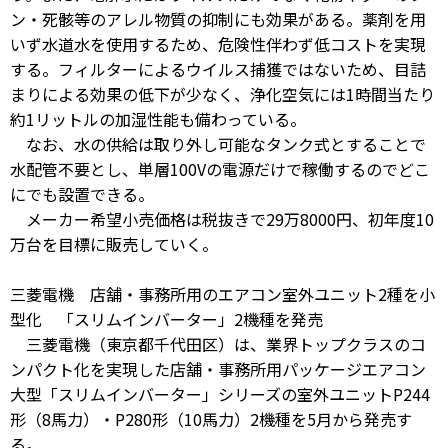
ン・死骸等のアレル物質の抑制にも効果がある。薬剤を用
いず水道水を使用するため、危険性伴わず低コストを実現
する。フィルターによるウイルス捕獲ではないため、目詰
まりによる効果の低下が少なく、浄化空気には1時間当たり
約1リットルの加湿性能も備わっている。
なお、水の供給は取り外し可能なタンク式とすることで
水配管不要とし、単層100Vの電源だけで稼働するのでどこ
にでも設置できる。
メーカー希望小売価格は税抜きで29万8000円、初年度10
万台を目標に販売していく。
三菱電機 店舗・事務所用のエアコン室外ユニット2種を小
型化 「スリムインバーター」2機種を発売
三菱電機（東京都千代田区）は、業界トップクラスのコ
ンパクト化を実現した店舗・事務所用パッケージエアコン
大型「スリムインバーター」シリーズの室外ユニットP244
形（8馬力）・P280形（10馬力）2機種を5月から発売す
る。