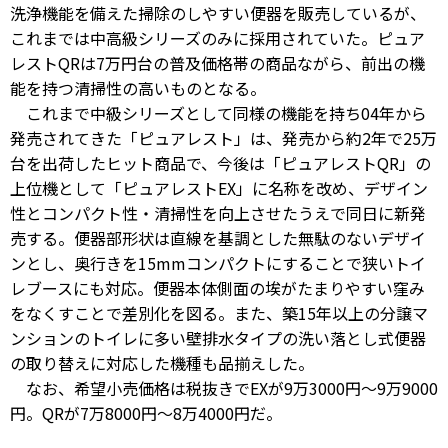
洗浄機能を備えた掃除のしやすい便器を販売しているが、
これまでは中高級シリーズのみに採用されていた。ピュア
レストQRは7万円台の普及価格帯の商品ながら、前出の機
能を持つ清掃性の高いものとなる。
これまで中級シリーズとして同様の機能を持ち04年から
発売されてきた「ピュアレスト」は、発売から約2年で25万
台を出荷したヒット商品で、今後は「ピュアレストQR」の
上位機として「ピュアレストEX」に名称を改め、デザイン
性とコンパクト性・清掃性を向上させたうえで同日に新発
売する。便器部形状は直線を基調とした無駄のないデザイ
ンとし、奥行きを15mmコンパクトにすることで狭いトイ
レブースにも対応。便器本体側面の埃がたまりやすい窪み
をなくすことで差別化を図る。また、築15年以上の分譲マ
ンションのトイレに多い壁排水タイプの洗い落とし式便器
の取り替えに対応した機種も品揃えした。
なお、希望小売価格は税抜きでEXが9万3000円～9万9000
円。QRが7万8000円～8万4000円だ。