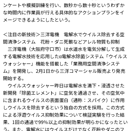
ンケートや模擬訓練を行い、数秒から数十秒というわずか
な時間内に作業員が行える具体的なアクションプランをイ
メージできるようにしたという。
＜注目の新技術＞三洋電機 電解水でウイルス除去する空
間清浄システム 花粉・ダニ死骸などアレル物質も抑制
三洋電機（大阪府守口市）は水道水を電気分解して生成
する電解水技術を応用したα電解水除菌システム「ウイルス
ウォッシャー」機能を搭載した「業務用空間清浄システ
ム」を開発し、2月1日から三洋コマーシャル販売より発売
開始する。
ウイルスウォッシャー昨日は電解水を滴下・浸透させた
新開発「除菌エレメント」に空気を通過させ、その空気中
に含まれるウイルスの表面蛋白（通称：スパイク）に作用
しウイルスを除去するという独自の方式を採用。この方式
による浮遊ウイルス抑制効果について検証実験を行った結
果、1回の通過で99％以上の抑制効果が明らかになったとい
う。また、電解水にはウイルスだけでなく花粉やダニのフ