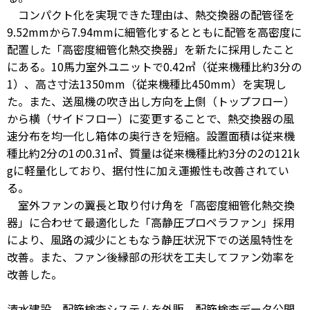
コンパクト化を実現できた理由は、熱交換器の配管径を
9.52mmから7.94mmに細管化するとともに配管を高密度に
配置した「高密度細管化熱交換器」を新たに採用したこと
にある。10馬力室外ユニットで0.42㎥（従来機種比約3分の
1）、高さ寸法1350mm（従来機種比450mm）を実現し
た。また、送風機の吹き出し方向を上側（トップフロー）
から横（サイドフロー）に変更することで、熱交換器の風
速分布を均一化し箱体の奥行きを短縮。設置面積は従来機
種比約2分の1の0.31㎡、質量は従来機種比約3分の2の121k
gに軽量化しており、据付性に加え運搬性も改善されてい
る。
室外ファンの翼長と取り付け角を「高密度細管化熱交換
器」に合わせて最適化した「高静圧プロペラファン」採用
により、風路の減少にともなう静圧状況下での送風特性を
改善。また、ファン後縁部の形状を工夫してファン効率を
改善した。
清水建設 配筋検査システムを外販 配筋検査データ公開