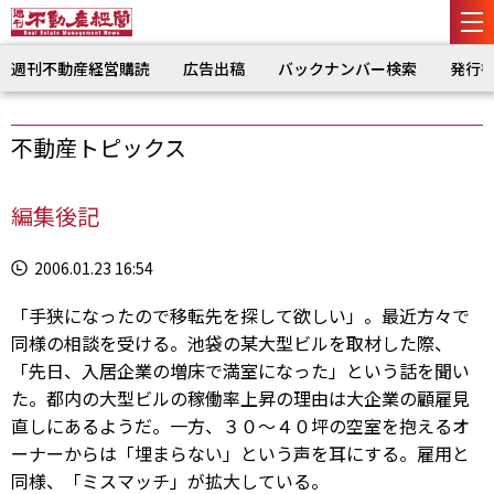
週刊不動産経営購読
広告出稿
バックナンバー検索
発行
不動産トピックス
編集後記
2006.01.23 16:54
「手狭になったので移転先を探して欲しい」。最近方々で
同様の相談を受ける。池袋の某大型ビルを取材した際、
「先日、入居企業の増床で満室になった」という話を聞い
た。都内の大型ビルの稼働率上昇の理由は大企業の顧雇見
直しにあるようだ。一方、３０～４０坪の空室を抱えるオ
ーナーからは「埋まらない」という声を耳にする。雇用と
同様、「ミスマッチ」が拡大している。