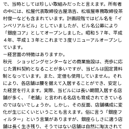
で、当時としては珍しい取組みだったと言えます。所有者
の中には、松屋代表取締役古屋浩吉、松坂屋専務取締役茶
村俊一なども含まれています。計画段階ではビル名を「イ
ンペリアルビル」としていましたが、ビル名公募により
「銀座コア」としてオープンしました。昭和５７年、平成
４年、平成１３年とこれまで３度リニューアルオープンし
ています。
－経営面の特徴はありますか。
秋元 ショッピングセンターなどの商業施設は、売歩に応
じた賃料契約となることが多いですが、当ビルは固定賃料
制となっています。また、定借も使用していません。それ
により、各店舗は腰を据えて入居することができ、安定し
た経営を行えます。実際、当ビルには長い期間入居する店
舗が多く、「老舗」と言われる名店も育成されてきている
のではないでしょうか。しかし、その反面、店舗構成に変
化が生じにくいということも言えます。俗に言う「銀座フ
ィルター」という言葉がありますが、銀座らしさに適う店
舗は長く生き残り、そうではない店舗は自然に淘汰されて