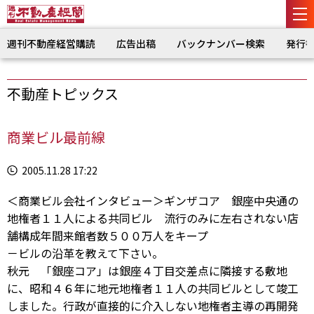
週刊不動産経営購読
広告出稿
バックナンバー検索
発行
不動産トピックス
商業ビル最前線
2005.11.28 17:22
＜商業ビル会社インタビュー＞ギンザコア 銀座中央通の
地権者１１人による共同ビル 流行のみに左右されない店
舗構成年間来館者数５００万人をキープ
－ビルの沿革を教えて下さい。
秋元 「銀座コア」は銀座４丁目交差点に隣接する敷地
に、昭和４６年に地元地権者１１人の共同ビルとして竣工
しました。行政が直接的に介入しない地権者主導の再開発