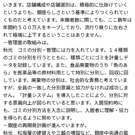
いきます。店舗構成や店舗選別は、積極的に仕掛けていく
というよりも、銀座らしさという基準によりつくられてい
くものだと考えています。来館者数に関しても、ここ数年は
年間約５００万人をキープしており、流行り廃りに左右さ
れて極端に上下するということはありません。
－管理面の取組みは。
秋元 ゴミの分別・管理には力を入れています。１４種類
のゴミの分別を行うとともに、種類ごとにゴミを計量しデ
ータを記録しています。また、食品廃棄物のうち「魚のあ
ら」を医薬品等の原材料用として特別に分別し、回収に回
しています。廃棄物の分別は、社会的な責務と考えていま
すが、全員の一致した分別意識と協力がなければ成功しま
せん。「計量システム」を導入したことにより、分別に対
する意識向上が図られていると思います。入居契約時に
も、ゴミの分別方法を入念に説明し、入居者に理解・協力
を得られるように努めています。
－銀座の再開発計画が進んでいますが。
秋元 松坂屋の建替えや三越の増設など、銀座中央通の風