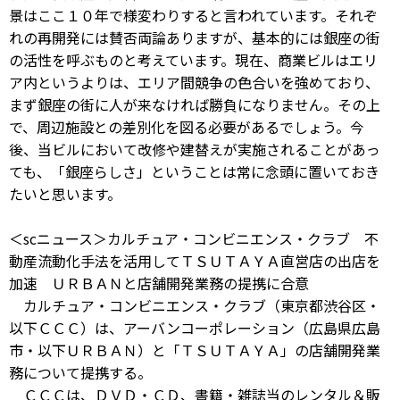
景はここ１０年で様変わりすると言われています。それぞ
れの再開発には賛否両論ありますが、基本的には銀座の街
の活性を呼ぶものと考えています。現在、商業ビルはエリ
ア内というよりは、エリア間競争の色合いを強めており、
まず銀座の街に人が来なければ勝負になりません。その上
で、周辺施設との差別化を図る必要があるでしょう。今
後、当ビルにおいて改修や建替えが実施されることがあっ
ても、「銀座らしさ」ということは常に念頭に置いておき
たいと思います。
＜scニュース＞カルチュア・コンビニエンス・クラブ 不
動産流動化手法を活用してＴＳＵＴＡＹＡ直営店の出店を
加速 ＵＲＢＡＮと店舗開発業務の提携に合意
カルチュア・コンビニエンス・クラブ（東京都渋谷区・
以下ＣＣＣ）は、アーバンコーポレーション（広島県広島
市・以下ＵＲＢＡＮ）と「ＴＳＵＴＡＹＡ」の店舗開発業
務について提携する。
ＣＣＣは、ＤＶＤ・ＣＤ、書籍・雑誌当のレンタル＆販