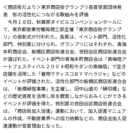
＜商店街だより＞東京商店街グランプリ各賞受賞団体発
表 街の活性化につながる取組みを評価
今月１８日、秋葉原ダイビルコンベンションホールに
て、東京都産業労働局商工部主催「東京商店街グランプ
リ」の表彰式が行われた。各賞は、イベント部門、活性化
部門、特別賞に分けられ、グランプリにはそれぞれ、青海
本町商店会、板橋区商店街連合会、世田谷区商店街連合会
が選ばれた。イベント部門の青海本町商店会は「青梅宿ア
ートフェスティバル２００４昭和モダンの青梅宿」で空き
店舗を活用した「着物でディスコＢＹマハラジャ」などの
イベントが評価された。活性化部門の板橋区商店街連合会
は、「板橋緑宿事業」を主催し、旧中山道の「縁切榎」な
どの歴史資産を活用し街を散策しながらおみくじができる
イベントが評価を得た。特別賞の世田谷区商店街連合会
は、「商店街加入促進」運動において、加入促進マニュア
ルの作成、不動産業界への協力依頼などの、商店会加入促
進運動が受賞理由となった。