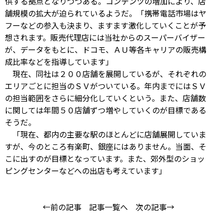
供する拠点となりつつある。コンテンツの増加により、店
舗規模の拡大が迫られているようだ。「携帯電話市場はヤ
フーなどの参入も決まり、ますます激化していくことが予
想されます。販売代理店には当社からのスーパーバイザー
が、データをもとに、ドコモ、ＡＵ等各キャリアの販売構
成比率などを指導しています」
現在、同社は２００店舗を展開しているが、それぞれの
エリアごとに担当のＳＶがついている。年内までにはＳＶ
の担当範囲をさらに細分化していくという。また、店舗数
に関しては年間５０店舗ずつ増やしていくのが目標である
そうだ。
「現在、都内の主要な駅のほとんどに店舗展開していま
すが、今のところ有楽町、銀座にはありません。当面、そ
こに出すのが目標となっています。また、郊外型のショッ
ピングセンターなどへの出店も考えています」
←前の記事
記事一覧へ
次の記事→