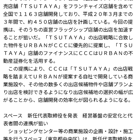
売店舗「ＴＳＵＴＡＹＡ」をフランチャイズ店舗を含めて
全国で１１６３店舗開発しており、平成２０年３月までの
３年間で、約４５０店舗の出店を計画している。今回の提
携は、そのうちの直営フラッグシップ店舗の出店を加速す
ることが狙いだ。「ＴＳＵＴＡＹＡ」の出店戦略に合致し
た物件をＵＲＢＡＮがＣＣＣに優先的に提案し、「ＴＳＵ
ＴＡＹＡ」店舗のファイナンスにＣＣＣはＵＲＢＡＮの不
動産証券化を活用する。
この提携により、ＣＣＣは「ＴＳＵＴＡＹＡ」の出店戦
略を踏まえてＵＲＢＡＮが提案する自社で開発している商
業施設や、その他の数多くの出店候補物件や店舗プランよ
り出店を検討できるようになり出店候補地の選択の幅が広
がることから、店舗開発の効率化が図られるようになる。
スペース 新任代表取締役を発表 経営基盤の安定化と代
表者間の連携が狙い
ショッピングセンター等の商業施設の企画・設計・施工
等を行うスペース（東京都中央区）は、新任代表取締役を