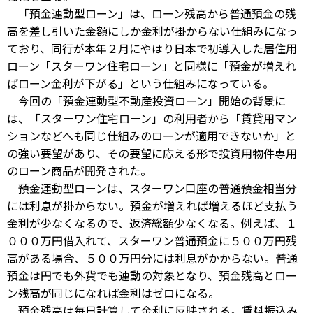
「預金連動型ローン」は、ローン残高から普通預金の残
高を差し引いた金額にしか金利が掛からない仕組みになっ
ており、同行が本年２月にやはり日本で初導入した居住用
ローン「スターワン住宅ローン」と同様に「預金が増えれ
ばローン金利が下がる」という仕組みになっている。
今回の「預金連動型不動産投資ローン」開始の背景に
は、「スターワン住宅ローン」の利用者から「賃貸用マン
ションなどへも同じ仕組みのローンが適用できないか」と
の強い要望があり、その要望に応える形で投資用物件専用
のローン商品が開発された。
預金連動型ローンは、スターワン口座の普通預金相当分
には利息が掛からない。預金が増えれば増えるほど支払う
金利が少なくなるので、返済総額少なくなる。例えば、１
０００万円借入れて、スターワン普通預金に５００万円残
高がある場合、５００万円分には利息がかからない。普通
預金は円でも外貨でも連動の対象となり、預金残高とロー
ン残高が同じになれば金利はゼロになる。
預金残高は毎日計算して金利に反映される。賃料振込み