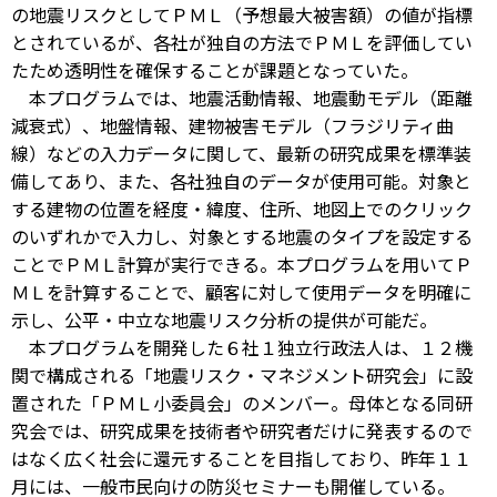
の地震リスクとしてＰＭＬ（予想最大被害額）の値が指標
とされているが、各社が独自の方法でＰＭＬを評価してい
たため透明性を確保することが課題となっていた。
本プログラムでは、地震活動情報、地震動モデル（距離
減衰式）、地盤情報、建物被害モデル（フラジリティ曲
線）などの入力データに関して、最新の研究成果を標準装
備してあり、また、各社独自のデータが使用可能。対象と
する建物の位置を経度・緯度、住所、地図上でのクリック
のいずれかで入力し、対象とする地震のタイプを設定する
ことでＰＭＬ計算が実行できる。本プログラムを用いてＰ
ＭＬを計算することで、顧客に対して使用データを明確に
示し、公平・中立な地震リスク分析の提供が可能だ。
本プログラムを開発した６社１独立行政法人は、１２機
関で構成される「地震リスク・マネジメント研究会」に設
置された「ＰＭＬ小委員会」のメンバー。母体となる同研
究会では、研究成果を技術者や研究者だけに発表するので
はなく広く社会に還元することを目指しており、昨年１１
月には、一般市民向けの防災セミナーも開催している。