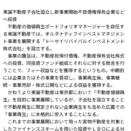
東誠不動産子会社設立し新事業開始不良債権保有企業など
へ投資
不動産の価値再生ポートフォリオマネージャーを自任す
る東誠不動産では、オルタナティブインベストマネジメン
ト事業を展開する「トーセイリバイバルインベストメント
株式会社」を設立する。
事業の趣旨は、不動産担保付債権、不動産保有会社株式
への投資、同投資ファンド組成とそれらに対する助言を行
うことで、フィー収益などを獲得するというもの。中期的
には企業またはその事業を買収し、事業再生後、事業継
続・事業売却・株式公開などによる収益を獲得する。
かねてより東誠不動産は東京都において「不動産価値再
生」を目的に事業展開しているが、子会社を設立すること
で不動産再生に限定されない企業再生をも含めた広義での
「事業再生」に本格的に参入することになる。
これまでの事業展開において培った実物不動産を対象と
したファイナンススキームを用いた投資やＬＢＯによるＭ