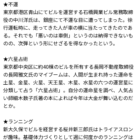
★不運
東京都港区青山にてビルを運営する石橋興業ビル常務取締
役の中川洋氏は、銀座にて不運な目に遭ってしまった。徐
行運転時に、走ってきた人が車の横に当たってきたのであ
る。それでも「悪いのは車側」というのは納得できないも
のの、次弾という形にせざるを得なかったという。
★六星占術
東京都中央区に約40棟のビルを所有する長岡不動産取締役
の長岡雅文氏のマイブームは、人間が生まれ持った運命を
土星、金星、火星、天王星、木星、水星の六つの運営星に
分類して占う「六星占術」。自分の運命星を調べ、人気占
い師細木数子氏著の本によれば今年は大金が舞い込むのだ
とか。
★ランニング
新大久保でビルを経営する桜井新三郎氏はトライアスロン
が趣味。基礎体力づくりとして週に何度かのランニングは