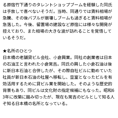
る原宿竹下通りのタレントショップブームを経験した同氏
は手放しで喜べないそうだ。当時、同通りでは賃料相場が
急騰、その後バブルが崩壊しブームも過ぎると賃料相場が
急落した。今後、留置場の建設など原宿には様々な開発が
控えており、また相場の大きな波が訪れることを覚悟して
いるそうだ。
★名所のひとつ
日本橋の老舗貸ビル会社、小倉興業。同社の創業者は日本
の石油王と言われた小倉常吉。同氏の興した小倉石油は後
に新日本石油と合併したが、その際自社ビルに勤めていた
社員が新日本石油の社屋へ移転し、空室となったビルを有
効活用するために貸ビル業を開始した。そのような歴史的
背景もあり、同ビルは文化財の指定候補にもなった。昭和6
3年に改築に踏み切ったが、現在も常吉のビルとして知る人
ぞ知る日本橋の名所となっている。