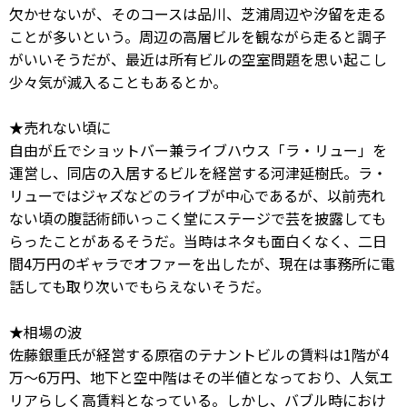
欠かせないが、そのコースは品川、芝浦周辺や汐留を走る
ことが多いという。周辺の高層ビルを観ながら走ると調子
がいいそうだが、最近は所有ビルの空室問題を思い起こし
少々気が滅入ることもあるとか。
★売れない頃に
自由が丘でショットバー兼ライブハウス「ラ・リュー」を
運営し、同店の入居するビルを経営する河津延樹氏。ラ・
リューではジャズなどのライブが中心であるが、以前売れ
ない頃の腹話術師いっこく堂にステージで芸を披露しても
らったことがあるそうだ。当時はネタも面白くなく、二日
間4万円のギャラでオファーを出したが、現在は事務所に電
話しても取り次いでもらえないそうだ。
★相場の波
佐藤銀重氏が経営する原宿のテナントビルの賃料は1階が4
万～6万円、地下と空中階はその半値となっており、人気エ
リアらしく高賃料となっている。しかし、バブル時におけ