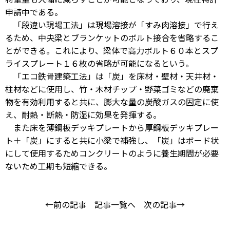
申請中である。
「段違い現場工法」は現場溶接が「すみ肉溶接」で行え
るため、中央梁とブランケットのボルト接合を省略するこ
とができる。これにより、梁体で高力ボルト６０本とスプ
ライスプレート１６枚の省略が可能になるという。
「エコ鉄骨建築工法」は「炭」を床材・壁材・天井材・
柱材などに使用し、竹・木材チップ・野菜ゴミなどの廃棄
物を有効利用すると共に、膨大な量の炭酸ガスの固定に使
え、耐熱・断熱・防湿に効果を発揮する。
また床を薄鋼板デッキプレートから厚鋼板デッキプレー
ト＋「炭」にすると共に小梁で補強し、「炭」はボード状
にして使用するためコンクリートのように養生期間が必要
ないため工期も短縮できる。
←前の記事
記事一覧へ
次の記事→