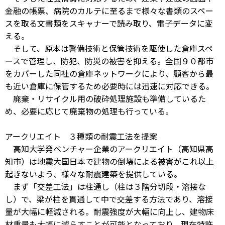
金融の帳票、病院のカルテに至るまで様々な書類のスペー
スを取る文書類をスキャナーで読み取り、電子データに変
える。
そして、原本は警備技術と保管技術を駆使した倉庫スペ
ースで管理し、防犯、防災の被害を抑える。全国９０都市
をカバーした同社の倉庫ネットワークにより、顧客から最
も近い倉庫に保管するため必要時には迅速に対応できる。
廃棄・リサイクル用の破砕処理施設も準備しているた
め、必要に応じて廃棄物の処理も行っている。
アークリエイト ３種類の耐震工法を提案
高知大学発ベンチャー企業のアークリエイト（高知県高
知市）は地震大国日本で建物の倒壊による被害がこれ以上
起きないよう、様々な耐震建築を提供している。
まず「交差工法」は柱通し（柱は３階分切段・溶接な
し）で、梁が柱を貫通して中で交差する方法であり、溶接
量が大幅に軽減される。耐震強度が大幅に向上し、建物床
材重量も大幅に減らすことが可能となっており、現在特許