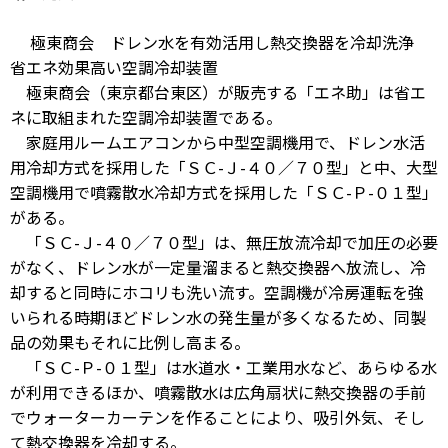
極東商会 ドレン水を有効活用し熱交換器を冷却洗浄
省エネ効果高い空調冷却装置
極東商会（東京都台東区）が販売する「エネ助」は省エ
ネに取組まれた空調冷却装置である。
家庭用ルームエアコンから中型空調機用で、ドレン水活
用冷却方式を採用した「ＳＣ-Ｊ-４０／７０型」と中、大型
空調機用で噴霧散水冷却方式を採用した「ＳＣ-Ｐ-０１型」
がある。
「ＳＣ-Ｊ-４０／７０型」は、無圧放流冷却で加圧の必要
がなく、ドレン水が一定量溜まると熱交換器へ放流し、冷
却すると同時にホコリも洗い流す。空調機が冷房運転を強
いられる時期ほどドレン水の発生量が多くなるため、同製
品の効果もそれに比例し高まる。
「ＳＣ-Ｐ-０１型」は水道水・工業用水など、あらゆる水
が利用できるほか、噴霧散水は広角扇状に熱交換器の手前
でウォーターカーテンを作ることにより、吸引外気、そし
て熱交換器を冷却する。