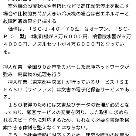
室外機の設置状況や老朽化などで高圧異常停止を起こす
場合や比較的負荷が大きい冷凍機の場合は省エネルギーと
故障回避効果を発揮する。
価格は、「ＳＣ-Ｊ-４０／７０型」はオープン、「ＳＣ-
Ｐ-０１型」は制御機が８万６０００円、噴霧散水器が６万
４０００円、ノズルセットが４万６０００円となってい
る。
押入産業 全国９０都市をカバーした倉庫ネットワークが
強み 廃棄物の処理も行う
押入産業（東京都中央区）が行っているサービス「ＳＩ
ＦＡＳＵ（サイファス）は文書の電子化保管サービスであ
る。
ＩＳＯ取得のためには文書及びデータの管理が必須とな
っており、顧客サービスの充実を図り、また取引に求めら
れるスピード化に対応するため、もれなく必要な書類を検
索できる体制を整えなくてはならない。
そうした社会情勢に対応するため、建築や建設の図面や