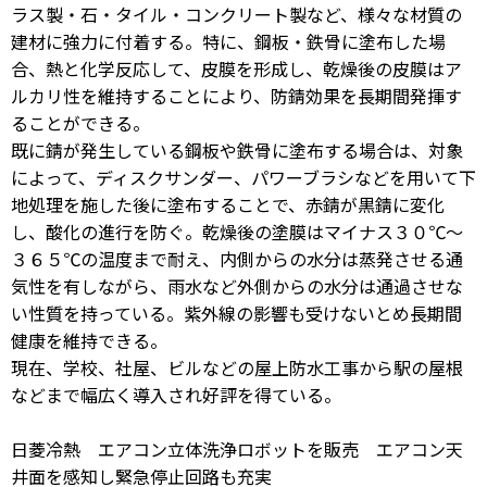
ラス製・石・タイル・コンクリート製など、様々な材質の
建材に強力に付着する。特に、鋼板・鉄骨に塗布した場
合、熱と化学反応して、皮膜を形成し、乾燥後の皮膜はア
ルカリ性を維持することにより、防錆効果を長期間発揮す
ることができる。
既に錆が発生している鋼板や鉄骨に塗布する場合は、対象
によって、ディスクサンダー、パワーブラシなどを用いて下
地処理を施した後に塗布することで、赤錆が黒錆に変化
し、酸化の進行を防ぐ。乾燥後の塗膜はマイナス３０℃〜
３６５℃の温度まで耐え、内側からの水分は蒸発させる通
気性を有しながら、雨水など外側からの水分は通過させな
い性質を持っている。紫外線の影響も受けないとめ長期間
健康を維持できる。
現在、学校、社屋、ビルなどの屋上防水工事から駅の屋根
などまで幅広く導入され好評を得ている。
日菱冷熱 エアコン立体洗浄ロボットを販売 エアコン天
井面を感知し緊急停止回路も充実