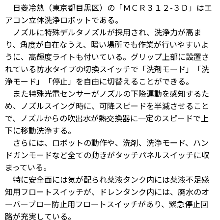
日菱冷熱（東京都目黒区）の「ＭＣＲ３１２-３Ｄ」はエ
アコン立体洗浄ロボットである。
ノズルに特殊デルタノズルが採用され、洗浄力が高ま
り、角度が自在なうえ、暗い場所でも作業が行いやすいよ
うに、高輝度ライトも付いている。グリップ上部に設置さ
れている防水タイプの切換スイッチで「洗剤モード」「洗
浄モード」「停止」を自由に切替えることができる。
また特殊光電センサーがノズルの下降運動を感知するた
め、ノズルスイング時に、可降スピードを半減させること
で、ノズルからの吹出水が熱交換器に一定のスピードで上
下に移動洗浄する。
さらには、ロボットの動作や、洗剤、洗浄モード、ハン
ドガンモードなど全ての動きがタッチパネルスイッチに収
まっている。
特に安全面には気が配られ薬液タンク内には薬液不足感
知用フロートスイッチが、ドレンタンク内には、廃水のオ
ーバーブロー防止用フロートスイッチがあり、緊急停止回
路が充実している。