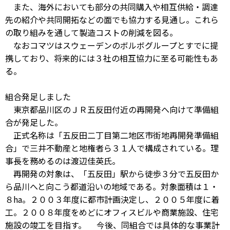
また、海外においても部分の共同購入や相互供給・調達
先の紹介や共同開拓などの面でも協力する見通し。これら
の取り組みを通して製造コストの削減を図る。
なおコマツはスウェーデンのボルボグループとすでに提
携しており、将来的には３社の相互協力に至る可能性もあ
る。
組合発足しました
東京都品川区のＪＲ五反田付近の再開発へ向けて準備組
合が発足した。
正式名称は「五反田二丁目第二地区市街地再開発準備組
合」で三井不動産と地権者ら３１人で構成されている。理
事長を務めるのは渡辺佳英氏。
再開発の対象は、「五反田」駅から徒歩３分で五反田か
ら品川へと向こう都道沿いの地域である。対象面積は１・
８ha。２００３年度に都市計画決定し、２００５年度に着
工。２００８年度をめどにオフィスビルや商業施設、住宅
施設の竣工を目指す。 今後、同組合では具体的な事業計