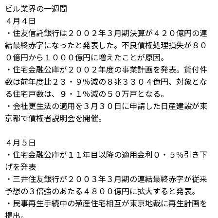
ビル業界の一週間
４月４日
・住友信託銀行は２００２年３月期決算が４２０億円の連
結最終赤字になったと発表した。不良債権処理損失が８０
０億円から１０００億円に増えたことが原因。
・住宅金融公庫が２００２年度の事業計画を発表。貸付件
数は前年度比２３・９％減の８兆３３０４億円、対象とな
る住宅戸数は、９・１％減の５０万戸となる。
・会社更生法の適用を３月３０日に申請した日産建設が東
京都で債権者説明会を開催。
４月５日
・住宅金融公庫が１１年目以降の適用金利０・５％引き下
げを発表
・三井住友銀行が２００３年３月期の連結最終赤字が従来
予想の３倍強のあたる４８００億円に拡大すると発表。
・民事再生手続中の殖産住宅相互が東京地裁に再生計画を
提出。