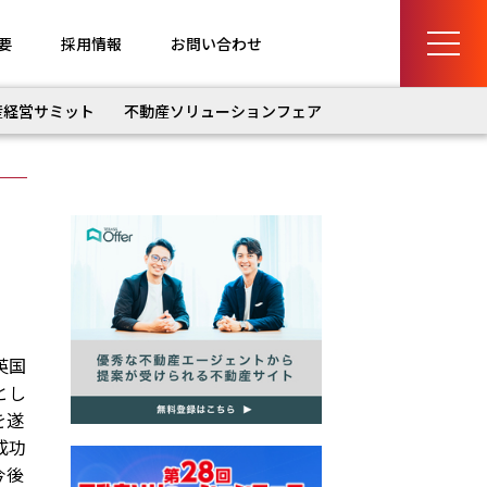
要
採用情報
お問い合わせ
産経営サミット
不動産ソリューションフェア
英国
とし
を遂
成功
今後