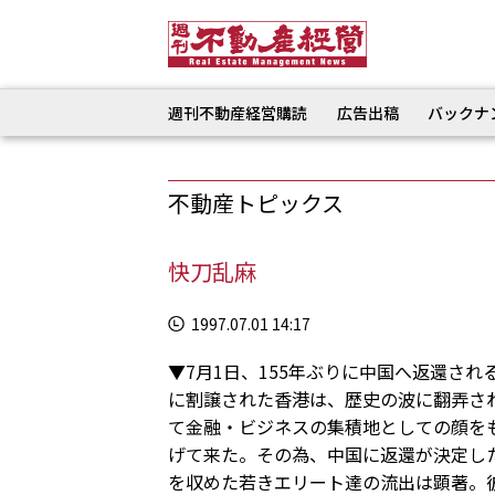
週刊不動産経営購読
広告出稿
バックナ
不動産トピックス
快刀乱麻
1997.07.01 14:17
▼7月1日、155年ぶりに中国へ返還され
に割譲された香港は、歴史の波に翻弄さ
て金融・ビジネスの集積地としての顔を
げて来た。その為、中国に返還が決定し
を収めた若きエリート達の流出は顕著。