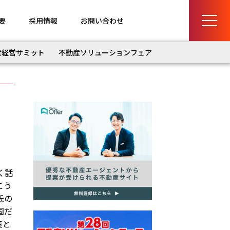
要
採用情報
お問い合わせ
産経営サミット
不動産ソリューションフェア
く話
こう
氏の
国だ
策と