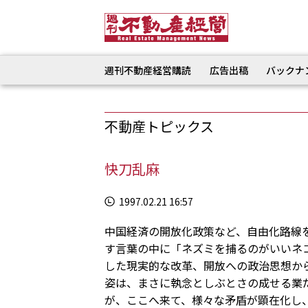
週刊不動産経営購読
広告出稿
バックナ
不動産トピックス
快刀乱麻
1997.02.21 16:57
中国経済の開放化政策など、自由化路線
す言葉の中に「ネズミを捕るのがいいネ
した現実的な改革、開放への政治思想か
姿は、まさに執念としぶとさの成せる業
が、ここへ来て、様々な矛盾が顕在化し