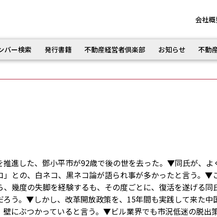
会社概
ンバー検索
発行書籍
不動産経営者倶楽部
お知らせ
不動
を推進した、鄧小平市が92歳で後の世を去った。▼同氏が、よ
コ」との、白ネコ、黒ネコ論が語られ事が多かったと言う。▼
ら、幾度の失脚を経験するも、その度ごとに、復活を遂げる同
だろう。▼しかし、改革開放政策を、15年間も実践して来た中
、壁にぶつかっていると言う。▼ビル業界でも市況低迷の脱出