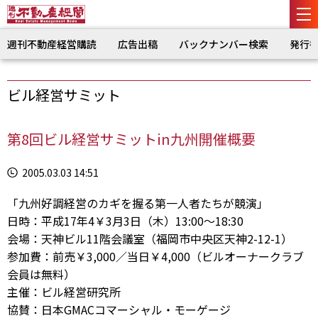
週刊不動産経営購読
広告出稿
バックナンバー検索
発行
ビル経営サミット
第8回ビル経営サミットin九州開催概要
2005.03.03 14:51
「九州好調経営のカギを握る第一人者たちが競演」
日時：平成17年4￥3月3日（木）13:00～18:30
会場：天神ビル11階会議室（福岡市中央区天神2-12-1）
参加費：前売￥3,000／当日￥4,000（ビルオーナークラブ
会員は無料）
主催：ビル経営研究所
協賛：日本GMACコマーシャル・モーゲージ