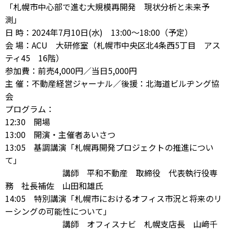
「札幌市中心部で進む大規模再開発 現状分析と未来予
測」
日 時：2024年7月10日(水) 13:00～18:00（予定）
会 場：
ACU 大研修室（札幌市中央区北4条西5丁目 アス
ティ45 16階）
参加費：前売4,000円／当日5,000円
主 催：不動産経営ジャーナル／後援：北海道ビルヂング協
会
プログラム：
12:30 開場
13:00 開演・主催者あいさつ
13:05 基調講演「札幌再開発プロジェクトの推進につい
て」
講師 平和不動産 取締役 代表執行役専
務 社長補佐 山田和雄氏
14:05 特別講演「札幌市におけるオフィス市況と将来のリ
ーシングの可能性について」
講師 オフィスナビ 札幌支店長 山﨑千