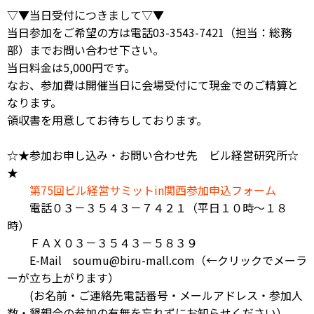
▽▼当日受付につきまして▽▼
当日参加をご希望の方は電話03-3543-7421（担当：総務
部）までお問い合わせ下さい。
当日料金は5,000円です。
なお、参加費は開催当日に会場受付にて現金でのご精算と
なります。
領収書を用意してお待ちしております。
☆★参加お申し込み・お問い合わせ先 ビル経営研究所☆
★
第75回ビル経営サミットin関西参加申込フォーム
電話０３－３５４３－７４２１（平日１０時～１８
時）
ＦＡＸ０３－３５４３－５８３９
E-Mail
soumu@biru-mall.com
（←クリックでメーラ
ーが立ち上がります）
(お名前・ご連絡先電話番号・メールアドレス・参加人
数・懇親会の参加の有無を忘れずにお知らせください）