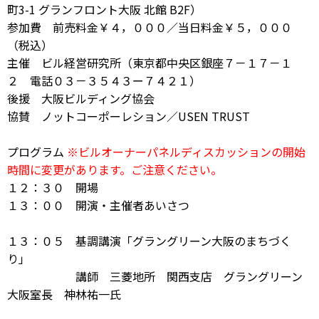
町3-1 グランフロント大阪 北館 B2F）
参加費 前売料金￥４，０００／当日料金￥５，０００
（税込）
主催 ビル経営研究所（東京都中央区銀座７－１７－１
２ 電話０３－３５４３ー７４２１）
後援 大阪ビルディング協会
協賛 ノットコーポーレション／USEN TRUST
プログラム
※ビルオーナーパネルディスカッションの開始
時間に変更があります。ご注意ください。
１２：３０ 開場
１３：００ 開演・主催者あいさつ
１３：０５ 基調講演「グラングリーン大阪のまちづく
り」
講師 三菱地所 関西支店 グラングリーン
大阪室長 神林祐一氏