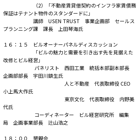
（2）「不動産賃貸借契約のインフラ家賃債務
保証はテナント物件のスタンダードに」
講師 USEN TRUST 事業企画部 セールス
プランニング課 課長 上田琴海氏
１６：１５ ビルオーナーパネルディスカッション
「ビルの魅力と需要を引き出す先を見据えた
改修とビル経営」
パネリスト 西田工業 統括本部副本部長
企画部部長 宇田川鎮生氏
人と不動産 代表取締役 CEO
小上馬大作氏
東京文化 代表取締役 内野美
代氏
コーディネーター ビル経営研究所 編集
局 企画事業部長 辻山浩之
１８：００ 懇親会