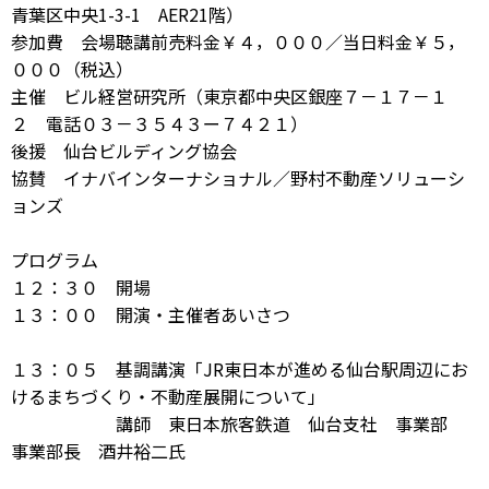
青葉区中央1-3-1 AER21階）
参加費 会場聴講前売料金￥４，０００／当日料金￥５，
０００（税込）
主催 ビル経営研究所（東京都中央区銀座７－１７－１
２ 電話０３－３５４３ー７４２１）
後援 仙台ビルディング協会
協賛 イナバインターナショナル／野村不動産ソリューシ
ョンズ
プログラム
１２：３０ 開場
１３：００ 開演・主催者あいさつ
１３：０５ 基調講演「JR東日本が進める仙台駅周辺にお
けるまちづくり・不動産展開について」
講師 東日本旅客鉄道 仙台支社 事業部
事業部長 酒井裕二氏