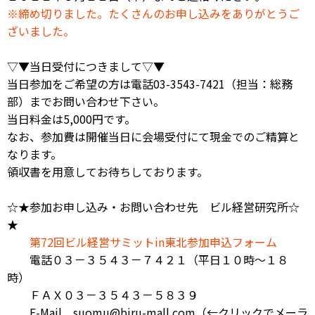
※締め切りました。たくさんのお申し込みをありがとうご
ざいました。
▽▼当日受付につきまして▽▼
当日参加をご希望の方は電話03-3543-7421（担当：総務
部）までお問い合わせ下さい。
当日料金は5,000円です。
なお、参加費は開催当日に会場受付にて現金でのご精算と
なります。
領収書を用意してお待ちしております。
☆★参加お申し込み・お問い合わせ先 ビル経営研究所☆
★
第72回ビル経営サミットin東北参加申込フォーム
電話０３－３５４３－７４２１（平日１０時～１８
時）
ＦＡＸ０３－３５４３－５８３９
E-Mail
suomu@biru-mall.com
（←クリックでメーラ