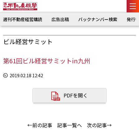
週刊不動産経営購読
広告出稿
バックナンバー検索
発行
ビル経営サミット
第61回ビル経営サミットin九州
2019.02.18 12:42
PDFを開く
←前の記事
記事一覧へ
次の記事→