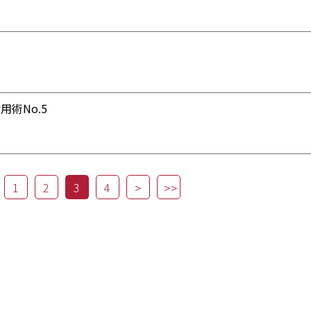
術No.5
1
2
3
4