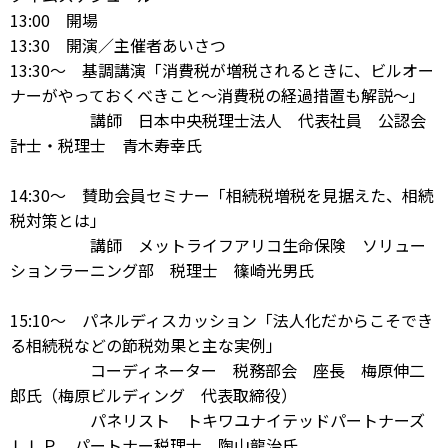
13:00 開場
13:30 開演／主催者あいさつ
13:30～ 基調講演「消費税が増税されるときに、ビルオー
ナーがやっておくべきこと～消費税の経過措置も解説～」
講師 日本中央税理士法人 代表社員 公認会
計士・税理士 青木寿幸氏
14:30～ 賛助会員セミナー「相続税増税を見据えた、相続
税対策とは」
講師 メットライフアリコ生命保険 ソリュー
ションラーニング部 税理士 篠崎光男氏
15:10～ パネルディスカッション「法人化だからこそでき
る相続税などの節税効果と主な実例」
コーディネーター 税務部会 座長 梅原伸二
郎氏（梅原ビルディング 代表取締役）
パネリスト トキワユナイテッドパートナーズ
ＬＬＰ パートナー税理士 陶山龍治氏