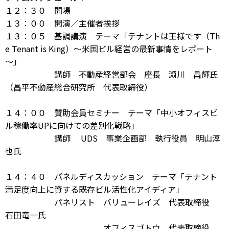
１２：３０ 開場
１３：００ 開演／主催者挨拶
１３：０５ 基調講演 テーマ「テナントは王様です（Th
e Tenant is King）～米国ビル経営の最新事情をレポート
～」
講師 不動産経営部会 座長 瀬川 昌輝氏
（昌平不動産総合研究所 代表取締役）
１４：００ 賛助会員セミナー テーマ「中小オフィスビ
ル稼働率UPに向けての差別化戦略」
講師 UDS 事業企画部 執行役員 明山淳
也氏
１４：４０ パネルディスカッション テーマ「テナント
満足度向上に資する既存ビル活性化アイディア」
パネリスト バリューレイズ 代表取締役
石田竜一氏
オフィスゴトウ 代表取締役