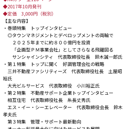
◆2017年10月発刊
◆定価 3,000円（税別）
【主な内容】
・巻頭特集 トップインタビュー
◎タウンマネジメントとデベロップメントの両輪で
２０２５年までに約８００億円を投資
「企画型ＰＭ事業会社」としてさらなる飛躍図る
サンシャインシティ 代表取締役社長 鈴木誠一郎氏
・第１特集 トップに聞く 好調管理会社の戦略
三井不動産ファシリティーズ 代表取締役社長 土屋昭
裕氏
大光ビルサービス 代表取締役 小川裕正氏
・第２特集 不動産サポート企業トップインタビュー
相互住宅 代表取締役社長 糸長丈秀氏
エス・イー・シーエレベーター 代表取締役会長 鈴木
孝夫氏
第３特集 管理・サポート最新動向
オーナー利益最大化に向けたサービスを展開