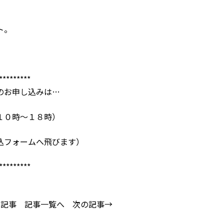
ト。
*********
のお申し込みは…
１０時～１８時）
込フォームへ飛びます）
*********
の記事
記事一覧へ
次の記事→