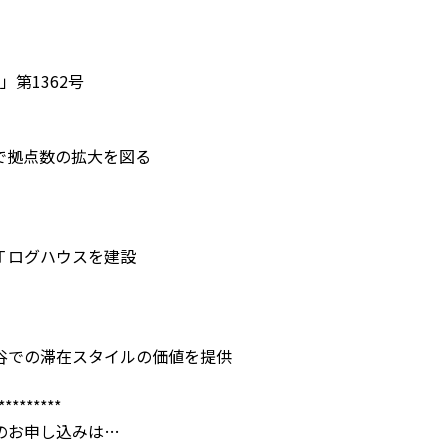
」第1362号
で拠点数の拡大を図る
Ｔログハウスを建設
谷での滞在スタイルの価値を提供
*********
のお申し込みは…