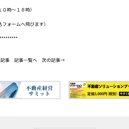
１０時～１８時）
込フォームへ飛びます）
*********
の記事
記事一覧へ
次の記事→