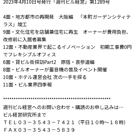
2023年4月10日号発行「週刊ビル経営」第1289号
4面・地方都市の再開発 大阪編 「本町ガーデンシティテ
ラス」竣工
9面・文化住宅を店舗兼住宅に再生 オーナーが費用負担、
改修前に入居者募集
12面・不動産業界で起こるイノベーション 初期工事費0円
でフレキシブルオフィス
6面・貸ビル街探訪Part2 原宿・表参道編
8面・ビルオーナーが蓄音機の普及イベント開催
10面・ホテル運営会社 次の一手を探る
11面・ビル業界四季報
***************************************************
週刊ビル経営へのお問い合わせ・購読のお申し込みは…
ビル経営研究所まで
ＴＥＬ０３－３５４３－７４２１（平日１０時～１８時）
ＦＡＸ０３－３５４３－５８３９