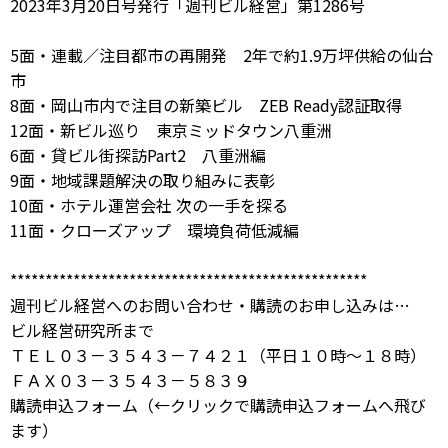
2023年3月20日号発行「週刊ビル経営」第1286号
5面・連載／注目都市の再開発 2年で約1.9万坪供給の仙台
市
8面・岡山市内で注目の新築ビル ZEB Ready認証取得
12面・新ビル巡り 東京ミッドタウン八重洲
6面・貸ビル街探訪Part2 八重洲編
9面・地域課題解決の取り組みに表彰
10面・ホテル運営会社 次の一手を探る
11面・クローズアップ 環境負荷低減編
***************************************************
週刊ビル経営へのお問い合わせ・購読のお申し込みは…
ビル経営研究所まで
ＴＥＬ０３－３５４３－７４２１（平日１０時～１８時）
ＦＡＸ０３－３５４３－５８３９
購読申込フォーム
（←クリックで購読申込フォームへ飛び
ます）