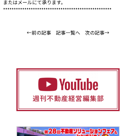
または
メール
にて承ります。
***************************************************
←前の記事
記事一覧へ
次の記事→