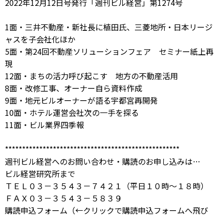
2022年12月12日号発行「週刊ビル経営」第1274号
1面・三井不動産・新社長に植田氏、三菱地所・日本リージ
ャスを子会社化ほか
5面・第24回不動産ソリューションフェア セミナー紙上再
現
12面・まちの活力呼び起こす 地方の不動産活用
8面・改修工事、オーナー自ら資料作成
9面・地元ビルオーナーが語る宇都宮再開発
10面・ホテル運営会社次の一手を探る
11面・ビル業界四季報
***************************************************
週刊ビル経営へのお問い合わせ・購読のお申し込みは…
ビル経営研究所まで
ＴＥＬ０３－３５４３－７４２１（平日１０時～１８時）
ＦＡＸ０３－３５４３－５８３９
購読申込フォーム
（←クリックで購読申込フォームへ飛び