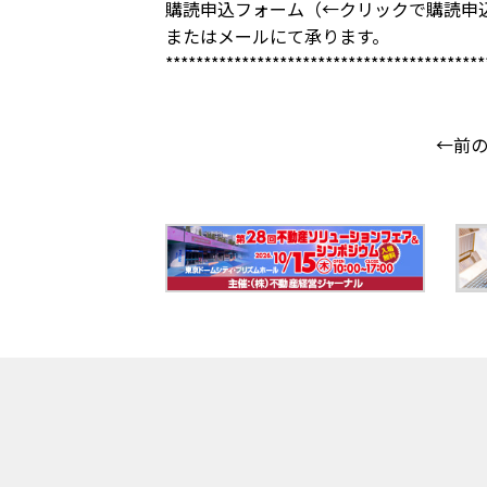
購読申込フォーム
（←クリックで購読申
または
メール
にて承ります。
******************************************
←前