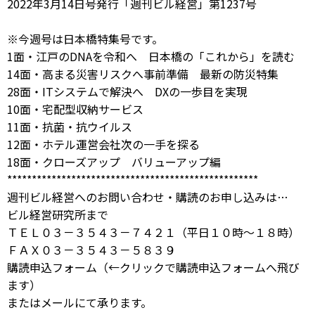
2022年3月14日号発行「週刊ビル経営」第1237号
※今週号は日本橋特集号です。
1面・江戸のDNAを令和へ 日本橋の「これから」を読む
14面・高まる災害リスクへ事前準備 最新の防災特集
28面・ITシステムで解決へ DXの一歩目を実現
10面・宅配型収納サービス
11面・抗菌・抗ウイルス
12面・ホテル運営会社次の一手を探る
18面・クローズアップ バリューアップ編
***************************************************
週刊ビル経営へのお問い合わせ・購読のお申し込みは…
ビル経営研究所まで
ＴＥＬ０３－３５４３－７４２１（平日１０時～１８時）
ＦＡＸ０３－３５４３－５８３９
購読申込フォーム
（←クリックで購読申込フォームへ飛び
ます）
または
メール
にて承ります。