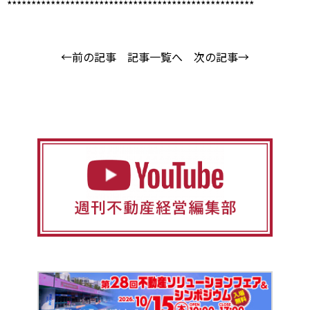
***************************************************
←前の記事
記事一覧へ
次の記事→