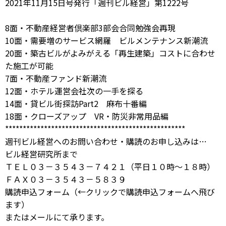
2021年11月15日号発行「週刊ビル経営」第1222号
8面・不動産経営者倶楽部3部会合同勉強会再現
10面・需要増のサービス網羅 ビルメンテナンス新潮流
20面・築古ビルがよみがえる「再生建築」コストに合わせ
た施工が可能
7面・不動産ファンド新潮流
12面・ホテル運営会社次の一手を探る
14面・貸ビル街探訪Part2 麻布十番編
18面・クローズアップ VR・防災非常用品編
***************************************************
週刊ビル経営へのお問い合わせ・購読のお申し込みは…
ビル経営研究所まで
ＴＥＬ０３－３５４３－７４２１（平日１０時～１８時）
ＦＡＸ０３－３５４３－５８３９
購読申込フォーム
（←クリックで購読申込フォームへ飛び
ます）
または
メール
にて承ります。