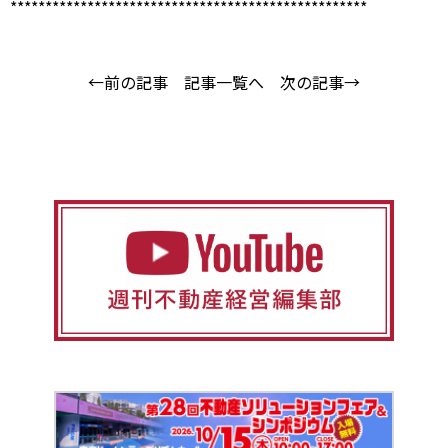
***************************************************
←前の記事
記事一覧へ
次の記事→