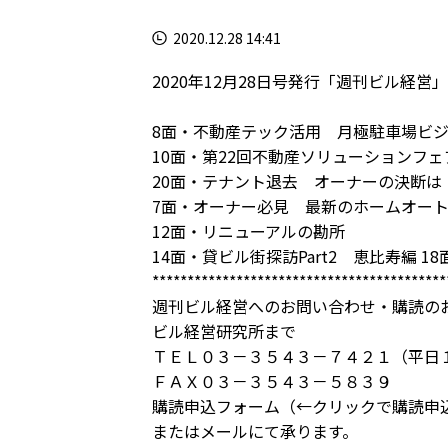
2020.12.28 14:41
2020年12月28日号発行「週刊ビル経営」
8面・不動産テック活用 月極駐車場ビ
10面・第22回不動産ソリューションフ
20面・テナント退去 オーナーの決断は
7面・オーナー必見 最新のホームオー
12面・リニューアルの勘所
14面・貸ビル街探訪Part2 恵比寿編 
******************************************
週刊ビル経営へのお問い合わせ・購読の
ビル経営研究所まで
ＴＥＬ０３－３５４３－７４２１（平日
ＦＡＸ０３－３５４３－５８３９
購読申込フォーム
（←クリックで購読申
または
メール
にて承ります。