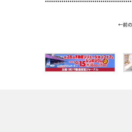
******************************************
←前