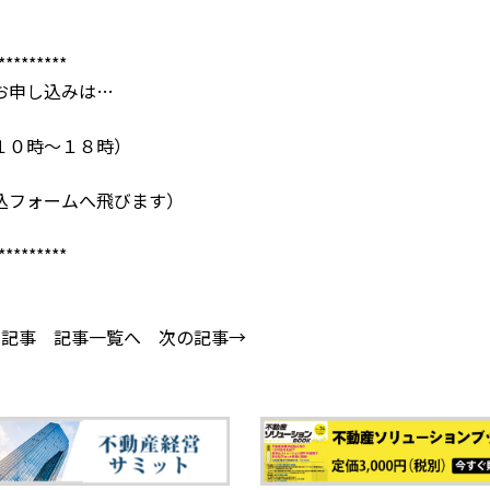
*********
お申し込みは…
１０時～１８時）
込フォームへ飛びます）
*********
の記事
記事一覧へ
次の記事→