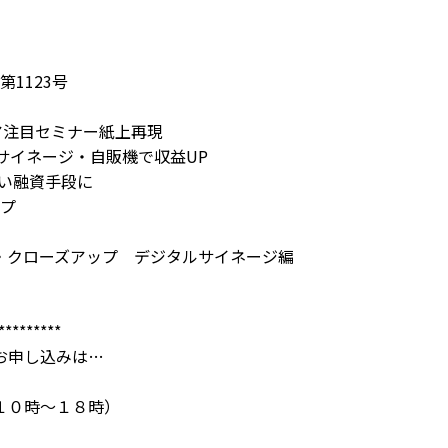
第1123号
ア注目セミナー紙上再現
サイネージ・自販機で収益UP
しい融資手段に
ップ
8面・クローズアップ デジタルサイネージ編
*********
お申し込みは…
１０時～１８時）