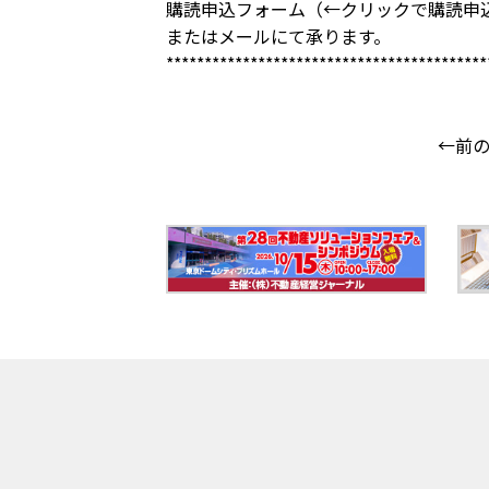
購読申込フォーム
（←クリックで購読申
または
メール
にて承ります。
******************************************
←前