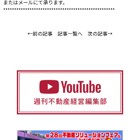
または
メール
にて承ります。
***************************************************
←前の記事
記事一覧へ
次の記事→