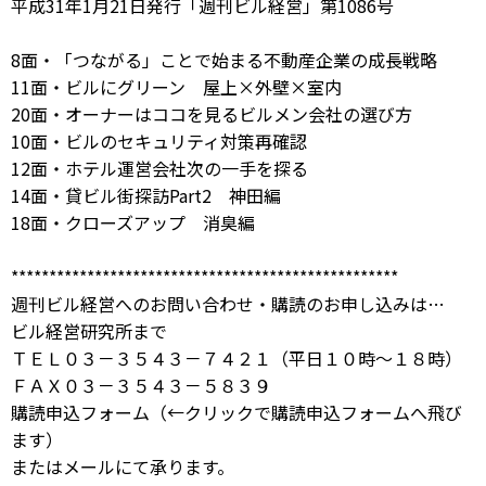
平成31年1月21日発行「週刊ビル経営」第1086号
8面・「つながる」ことで始まる不動産企業の成長戦略
11面・ビルにグリーン 屋上×外壁×室内
20面・オーナーはココを見るビルメン会社の選び方
10面・ビルのセキュリティ対策再確認
12面・ホテル運営会社次の一手を探る
14面・貸ビル街探訪Part2 神田編
18面・クローズアップ 消臭編
***************************************************
週刊ビル経営へのお問い合わせ・購読のお申し込みは…
ビル経営研究所まで
ＴＥＬ０３－３５４３－７４２１（平日１０時～１８時）
ＦＡＸ０３－３５４３－５８３９
購読申込フォーム
（←クリックで購読申込フォームへ飛び
ます）
または
メール
にて承ります。