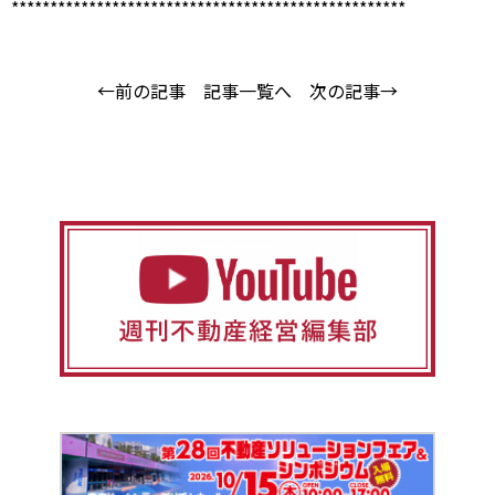
***************************************************
←前の記事
記事一覧へ
次の記事→