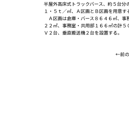
半屋外高床式トラックバース、約５台分
１・５ｔ／㎡、Ａ区画とＢ区画を用意す
Ａ区画は倉庫・バース８６４６㎡、事務
２２㎡、事務室・共用部１６６㎡の計５
Ｖ２台、垂直搬送機２台を設置する。
←前