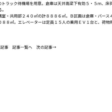
のトラック待機場を用意。倉庫は天井高梁下有効５・５ｍ、床
る。
室・共用部２４０㎡の計８８８６㎡。Ｂ区画は倉庫・バース
０８８㎡。エレベーターは定員１５人の乗用ＥＶ１台と、荷物
の記事
記事一覧へ
次の記事→