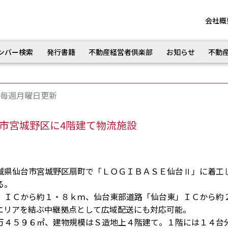
会社概
ンバー検索
発行書籍
不動産経営者倶楽部
お知らせ
不動
毎週月曜日更新
仙台市宮城野区に4階建て物流施設
県仙台市宮城野区扇町で「ＬＯＧＩＢＡＳＥ仙台Ⅱ」に着工
る。
ＩＣから約１・８ｋｍ、仙台東部道路「仙台東」ＩＣから約
エリアを結ぶ中継拠点として広域配送にも対応可能。
４５９６㎡、建物規模はＳ造地上４階建て。１階には１４台