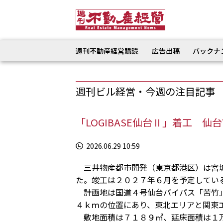
週刊不動産経営購読
広告出稿
バックナ
週刊ビル経営・今週の注目記事
「LOGIBASE仙台Ⅱ」着工 
2026.06.29 10:59
三井物産都市開発（東京都港区）は宮城
た。竣工は２０２７年６月を予定してい
計画地は国道４号仙台バイパス「苦竹」
４ｋｍの位置にあり、東北エリアと関東
敷地面積は７１８９㎡、延床面積は１万