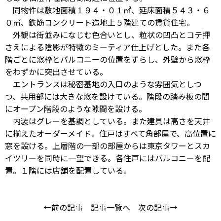
同物件は敷地面積１９４・０１㎡、延床面積５４３・６
０㎡、鉄筋コンクリート造地上５階建ての賃貸住宅。
外観は街並みになじむ色合いとし、粒状の凹凸とコテ押
さえによる陰影が特徴のミーティア仕上げとした。また各
階ごとに窓枠とバルコニーの位置をずらし、外壁から窓枠
をわずかに突出させている。
エントランスは秘密基地の入口のような雰囲気としつ
つ、共用部には大きな窓を設けている。階段の踏み板の間
にオープン階段のような隙間を設ける。
内装はグレーを基調としている。また建具は高さを天井
に揃えたオーダーメイド。住戸はすべて角部屋で、高位置に
窓を設ける。上層階の一部の部屋からは東京タワーとスカ
イツリーを同時に一望できる。各住戸にはバルコニーを配
置。１階には店舗を配置している。
←前の記事
記事一覧へ
次の記事→