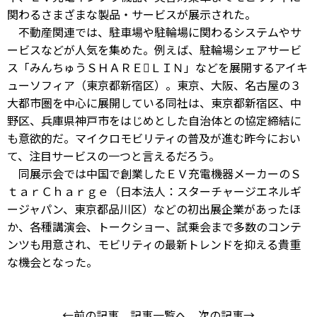
関わるさまざまな製品・サービスが展示された。
不動産関連では、駐車場や駐輪場に関わるシステムやサ
ービスなどが人気を集めた。例えば、駐輪場シェアサービ
ス「みんちゅうＳＨＡＲＥＬＩＮ」などを展開するアイキ
ューソフィア（東京都新宿区）。東京、大阪、名古屋の３
大都市圏を中心に展開している同社は、東京都新宿区、中
野区、兵庫県神戸市をはじめとした自治体との協定締結に
も意欲的だ。マイクロモビリティの普及が進む昨今におい
て、注目サービスの一つと言えるだろう。
同展示会では中国で創業したＥＶ充電機器メーカーのＳ
ｔａｒＣｈａｒｇｅ（日本法人：スターチャージエネルギ
ージャパン、東京都品川区）などの初出展企業があったほ
か、各種講演会、トークショー、試乗会まで多数のコンテ
ンツも用意され、モビリティの最新トレンドを抑える貴重
な機会となった。
←前の記事
記事一覧へ
次の記事→