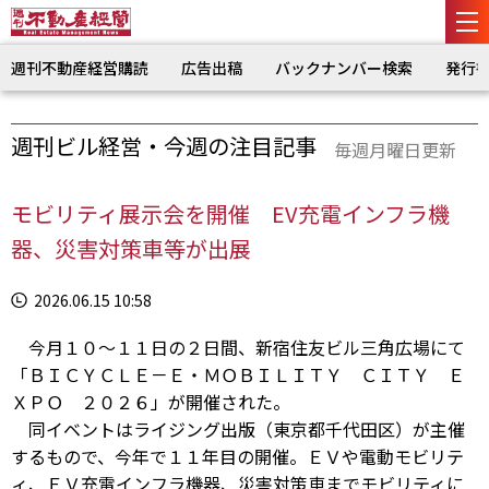
週刊不動産経営購読
広告出稿
バックナンバー検索
発行
週刊ビル経営・今週の注目記事
毎週月曜日更新
モビリティ展示会を開催 EV充電インフラ機
器、災害対策車等が出展
2026.06.15 10:58
今月１０～１１日の２日間、新宿住友ビル三角広場にて
「ＢＩＣＹＣＬＥ－Ｅ・ＭＯＢＩＬＩＴＹ ＣＩＴＹ Ｅ
ＸＰＯ ２０２６」が開催された。
同イベントはライジング出版（東京都千代田区）が主催
するもので、今年で１１年目の開催。ＥＶや電動モビリテ
ィ、ＥＶ充電インフラ機器、災害対策車までモビリティに