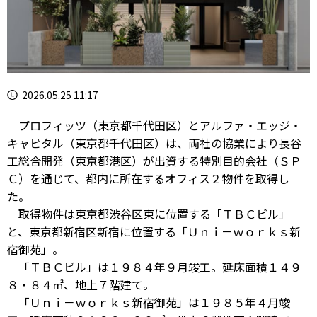
2026.05.25 11:17
プロフィッツ（東京都千代田区）とアルファ・エッジ・
キャピタル（東京都千代田区）は、両社の協業により長谷
工総合開発（東京都港区）が出資する特別目的会社（ＳＰ
Ｃ）を通じて、都内に所在するオフィス２物件を取得し
た。
取得物件は東京都渋谷区東に位置する「ＴＢＣビル」
と、東京都新宿区新宿に位置する「Ｕｎｉ－ｗｏｒｋｓ新
宿御苑」。
「ＴＢＣビル」は１９８４年９月竣工。延床面積１４９
８・８４㎡、地上７階建て。
「Ｕｎｉ－ｗｏｒｋｓ新宿御苑」は１９８５年４月竣