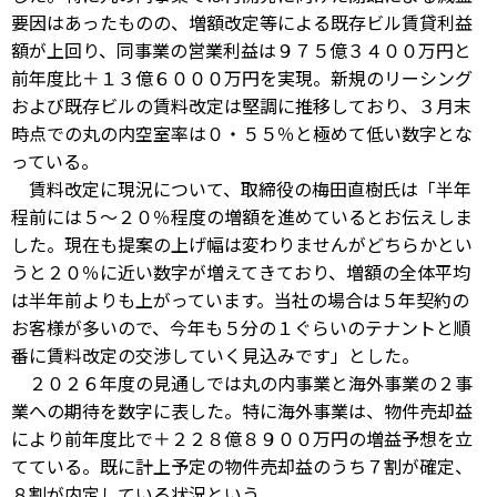
要因はあったものの、増額改定等による既存ビル賃貸利益
額が上回り、同事業の営業利益は９７５億３４００万円と
前年度比＋１３億６０００万円を実現。新規のリーシング
および既存ビルの賃料改定は堅調に推移しており、３月末
時点での丸の内空室率は０・５５％と極めて低い数字とな
っている。
賃料改定に現況について、取締役の梅田直樹氏は「半年
程前には５～２０％程度の増額を進めているとお伝えしま
した。現在も提案の上げ幅は変わりませんがどちらかとい
うと２０％に近い数字が増えてきており、増額の全体平均
は半年前よりも上がっています。当社の場合は５年契約の
お客様が多いので、今年も５分の１ぐらいのテナントと順
番に賃料改定の交渉していく見込みです」とした。
２０２６年度の見通しでは丸の内事業と海外事業の２事
業への期待を数字に表した。特に海外事業は、物件売却益
により前年度比で＋２２８億８９００万円の増益予想を立
てている。既に計上予定の物件売却益のうち７割が確定、
８割が内定している状況という。