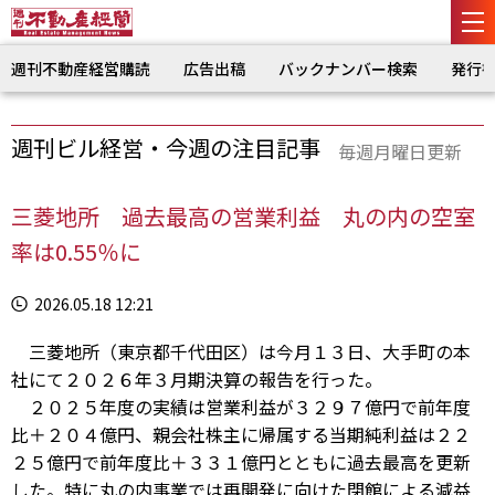
週刊不動産経営購読
広告出稿
バックナンバー検索
発行
週刊ビル経営・今週の注目記事
毎週月曜日更新
三菱地所 過去最高の営業利益 丸の内の空室
率は0.55％に
2026.05.18 12:21
三菱地所（東京都千代田区）は今月１３日、大手町の本
社にて２０２６年３月期決算の報告を行った。
２０２５年度の実績は営業利益が３２９７億円で前年度
比＋２０４億円、親会社株主に帰属する当期純利益は２２
２５億円で前年度比＋３３１億円とともに過去最高を更新
した。特に丸の内事業では再開発に向けた閉館による減益