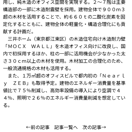
用し、純木造のオフィス空間を実現する。２～７階は主要
構造部の一部に木造耐震壁を採用。建物全体で９００ｍ３
超の木材を活用することで、約６６０ｔの二酸化炭素を固
定化するとともに、建物全体の軽量化・構造合理化にも貢
献する計画だ。
三井ホーム（東京都江東区）の木造住宅向け木造耐力壁
「ＭＯＣＸ ＷＡＬＬ」を木造オフィス向けに改良し、国
内で初採用するほか、柱の一部に活用機会が少なかった太
さ３０ｃｍ以上の木材を使用。木材加工の合理化のため、
一般流通規格の木材も活用する。
また、１万㎡超のオフィスビルで都内初の「Ｎｅａｒｌ
ｙ ＺＥＢ」も取得予定。建物のエネルギー消費量を基準
値比で７５％削減し、高効率設備の導入により空調で４
４％、照明で２６％のエネルギー消費量削減を想定してい
る。
←前の記事
記事一覧へ
次の記事→