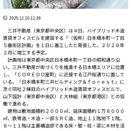
2025.11.10 11:39
三井不動産（東京都中央区）は４日、ハイブリッド木造
賃貸オフィスビルを建設する「（仮称）日本橋本町一丁目
５番街区計画」を１日に着工したと発表した。２０２８年
２月に竣工する予定。
計画地は東京都中央区日本橋本町一丁目の昭和通り沿
い。三井不動産が街づくりを推進する日本橋エリアに位置
し、「ＣＯＲＥＤＯ室町」に近接する江戸桜通りに面して
いる。「日本橋本町三井ビルディング＆ｆｏｒｅｓｔ」に
次ぐ同社２棟目のハイブリッド木造賃貸オフィスビルで、
山下設計（東京都中央区）と大林組（東京都港区）との協
働で進める。
建物は敷地面積約２０００㎡、延床面積約１万８０００
㎡、鉄骨造・木造・一部ＳＲＣ造、地上１１階地下１階。
８～１１階は主要構造部である床・壁・柱・梁に木材を活