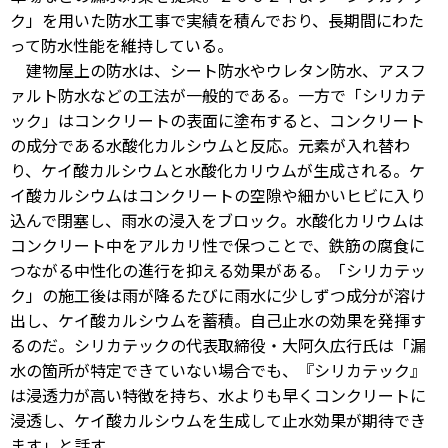
ク」を用いた防水工事で実績を積んでおり、長期間にわた
って防水性能を維持している。
建物屋上の防水は、シート防水やウレタン防水、アスフ
ァルト防水などの工法が一般的である。一方で「シリカテ
ック」はコンクリートの表面に塗布すると、コンクリート
の成分である水酸化カルシウムと反応。元素が入れ替わ
り、ケイ酸カルシウムと水酸化カリウムが生成される。ケ
イ酸カルシウムはコンクリートの空隙や細かいヒビに入り
込んで閉塞し、雨水の浸入をブロック。水酸化カリウムは
コンクリート中をアルカリ性で保つことで、鉄筋の腐食に
つながる中性化の進行を抑える効果がある。「シリカテッ
ク」の施工後は雨が降るたびに雨水に少しずつ成分が溶け
出し、ケイ酸カルシウムを蓄積。自己止水の効果を発揮す
るのだ。シリカテックの代表取締役・大阿久広行氏は「漏
水の箇所が特定できていない場合でも、『シリカテック』
は浸透力が高い特徴を持ち、水よりも早くコンクリートに
浸透し、ケイ酸カルシウムを生成して止水効果が期待でき
ます」と話す。