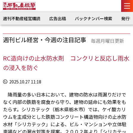
週刊不動産経営購読
広告出稿
バックナンバー検索
発行
週刊ビル経営・今週の注目記事
毎週月曜日更新
RC造向けの止水防水剤 コンクリと反応し雨水
の浸入を防ぐ
2025.10.27 11:18
降雨量の多い日本において、建物の防水は雨漏りだけで
なく内部の鉄筋を腐食から守り、建物の延命にも効果をも
たらす。シリカテック（栃木県栃木市）では、ケイ酸カリ
ウムを主成分とした鉄筋コンクリート構造物向けの止水防
水材「シリカテック」による、ビル・マンションや立体駐
車場などの漏水対策を提案。２００２年より「シリカテッ