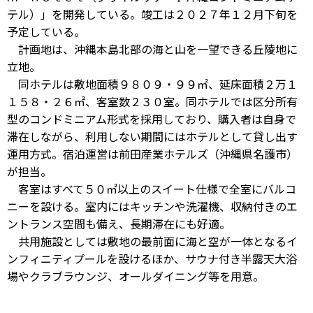
テル）」を開発している。竣工は２０２７年１２月下旬を
予定している。
計画地は、沖縄本島北部の海と山を一望できる丘陵地に
立地。
同ホテルは敷地面積９８０９・９９㎡、延床面積２万１
１５８・２６㎡、客室数２３０室。同ホテルでは区分所有
型のコンドミニアム形式を採用しており、購入者は自身で
滞在しながら、利用しない期間にはホテルとして貸し出す
運用方式。宿泊運営は前田産業ホテルズ（沖縄県名護市）
が担当。
客室はすべて５０㎡以上のスイート仕様で全室にバルコ
ニーを設ける。室内にはキッチンや洗濯機、収納付きのエ
ントランス空間も備え、長期滞在にも好適。
共用施設としては敷地の最前面に海と空が一体となるイ
ンフィニティプールを設けるほか、サウナ付き半露天大浴
場やクラブラウンジ、オールダイニング等を用意。