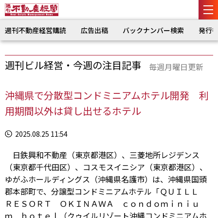
週刊不動産経営購読
広告出稿
バックナンバー検索
発行
週刊ビル経営・今週の注目記事
毎週月曜日更新
沖縄県で分散型コンドミニアムホテル開発 利
用期間以外は貸し出せるホテル
2025.08.25 11:54
日鉄興和不動産（東京都港区）、三菱地所レジデンス
（東京都千代田区）、コスモスイニシア（東京都港区）、
ゆがふホールディングス（沖縄県名護市）は、沖縄県国頭
郡本部町で、分譲型コンドミニアムホテル「ＱＵＩＬＬ
ＲＥＳＯＲＴ ＯＫＩＮＡＷＡ ｃｏｎｄｏｍｉｎｉｕ
ｍ ｈｏｔｅｌ（クゥイルリゾート沖縄コンドミニアムホ