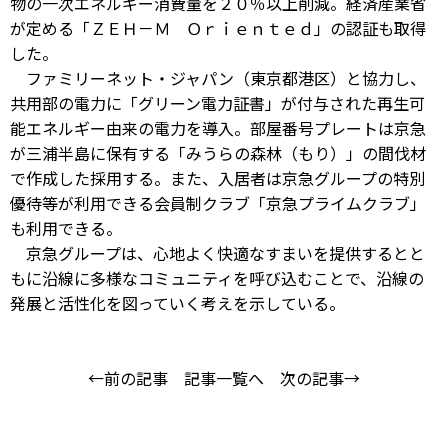
物の一次エネルギー消費量を２０％以上削減。経済産業省
が定める「ＺＥＨ－Ｍ Ｏｒｉｅｎｔｅｄ」の認証も取得
した。
ファミリーネット・ジャパン（東京都港区）と協力し、
共用部の電力に「グリーン電力証書」が付与された再生可
能エネルギー由来の電力を導入。部屋番号プレートは京急
が三浦半島に保有する「みうらの森林（もり）」の間伐材
で作成した採用する。また、入居者は京急グループの特別
優待等が利用できる会員制クラブ「京急プライムクラブ」
も利用できる。
京急グループは、心地よく快適なすまいを提供するとと
もに沿線に多様なコミュニティを呼び込むことで、沿線の
発展と活性化を図っていく考えを示している。
←前の記事
記事一覧へ
次の記事→