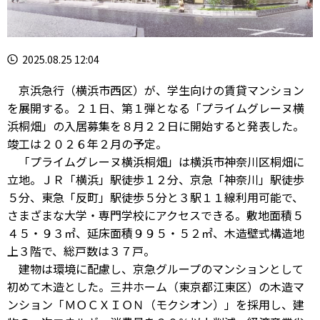
2025.08.25 12:04
京浜急行（横浜市西区）が、学生向けの賃貸マンション
を展開する。２１日、第１弾となる「プライムグレーヌ横
浜桐畑」の入居募集を８月２２日に開始すると発表した。
竣工は２０２６年２月の予定。
「プライムグレーヌ横浜桐畑」は横浜市神奈川区桐畑に
立地。ＪＲ「横浜」駅徒歩１２分、京急「神奈川」駅徒歩
５分、東急「反町」駅徒歩５分と３駅１１線利用可能で、
さまざまな大学・専門学校にアクセスできる。敷地面積５
４５・９３㎡、延床面積９９５・５２㎡、木造壁式構造地
上３階で、総戸数は３７戸。
建物は環境に配慮し、京急グループのマンションとして
初めて木造とした。三井ホーム（東京都江東区）の木造マ
ンション「ＭＯＣＸＩＯＮ（モクシオン）」を採用し、建