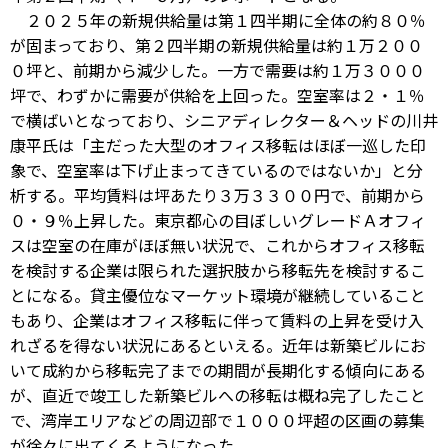
２０２５年の新規供給量は第１四半期に全体の約８０％
が固まっており、第２四半期の新規供給量は約１万２００
０坪と、前期から減少した。一方で需要は約１万３０００
坪で、わずかに需要が供給を上回った。空室率は２・１％
で横ばいとなっており、シニアディレクター＆ヘッドの川井
康平氏は「主だった大型のオフィス移転はほぼ一巡した印
象で、空室率は下げ止まってきているのではないか」と分
析する。平均賃料は坪あたり３万３３００円で、前期から
０・９％上昇した。東京都心の目ぼしいグレードＡオフィ
スは空室の在庫がほぼ無い状況で、これからオフィス移転
を検討する企業は限られた選択肢から移転先を検討するこ
とになる。貸主優位なマーケット環境が継続していること
もあり、企業はオフィス移転に伴って賃料の上昇を受け入
れざるを得ない状況にあるといえる。近年は新築ビルにお
いて成約から移転完了までの期間が長期化する傾向にある
が、直近で竣工した新築ビルへの移転は概ね完了したこと
で、湾岸エリアなどの周辺部で１０００坪超の区画の募集
が徐々に出てくるようになった。