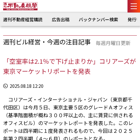
週刊不動産経営購読
広告出稿
バックナンバー検索
発行
週刊ビル経営・今週の注目記事
毎週月曜日更新
「空室率は2.1％で下げ止まりか」コリアーズが
東京マーケットリポートを発表
2025.08.18 12:20
コリアーズ・インターナショナル・ジャパン（東京都千
代田区）は今月５日、東京主要５区のグレードＡオフィス
（基準階面積が概ね３００坪以上の、主に賃貸に供される
オフィスビル）のマーケットレポートを発表した。このレ
ポートは四半期に１度発表されるもので、今回は２０２５
年第２四半期（４～６月）のレポートとなる。