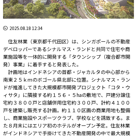
2025.08.18 12:34
住友林業（東京都千代田区）は、シンガポールの不動産
デベロッパーであるシナルマス・ランドと共同で住宅や商
業施設等を一体的に開発する「タウンシップ（複合都市開
発）事業」に着手すると発表した。
計画地はインドネシアの首都・ジャカルタの中心部から
南東２５ｋｍのボゴール県北部に位置。シナルマス・ラン
ドが推進してきた大規模都市開発プロジェクト「コタ・ウ
ィサタ」に隣接する約１５６・５haの敷地で、戸建分譲住
宅約３８００戸と店舗併用住宅約３００戸、計約４１００
戸を建築し販売する計画。約１１０区画の商業用地も整備
し、商業施設やスポーツクラブ、学校などを誘致する。ま
た８月末にはエリア初のホテルがオープン予定。住友林業
がインドネシアで手掛けてきた不動産開発の中で最大規模