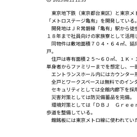
東京地下鉄（東京都台東区）と東京メト
「メトロステージ亀有」を開発している
開発地はＪＲ常磐線「亀有」駅から徒歩
１８年まで社員向けの家族寮として活用
同物件は敷地面積７０４・６４㎡、延床
戸。
住戸は専有面積２５～６０㎡、１Ｋ・１
単身者からファミリーまでを想定し、一
エントランスホール内にはカウンター形
全戸とワークスペースは無料でのイン
セキュリティとしては全館内廊下を採
災害対策としては防災備蓄品を完備。
環境対策としては「ＤＢＪ Ｇｒｅｅｎ
歩道を整備している。
館銘板には東京メトロ線に使われてい