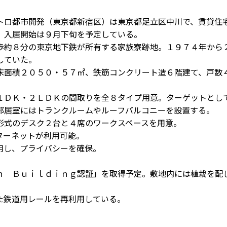
ロ都市開発（東京都新宿区）は東京都足立区中川で、賃貸住
。入居開始は９月下旬を予定している。
約８分の東京地下鉄が所有する家族寮跡地。１９７４年から
していた。
面積２０５０・５７㎡、鉄筋コンクリート造６階建て、戸数
ＤＫ・２ＬＤＫの間取りを全８タイプ用意。ターゲットとし
部居室にはトランクルームやルーフバルコニーを設置する。
式のデスク２台と４席のワークスペースを用意。
ターネットが利用可能。
用し、プライバシーを確保。
 Ｂｕｉｌｄｉｎｇ認証」を取得予定。敷地内には植栽を配
た鉄道用レールを再利用している。